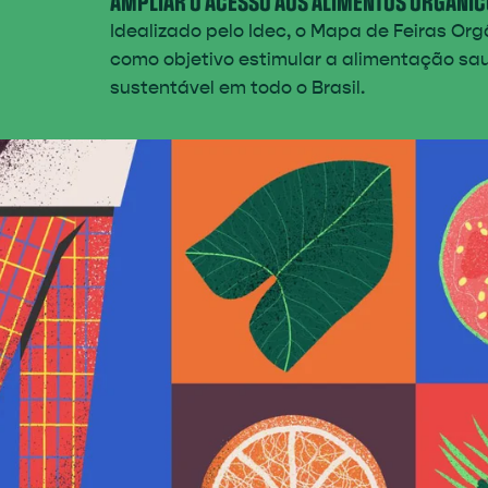
AMPLIAR O ACESSO AOS ALIMENTOS ORGÂNIC
Idealizado pelo Idec, o Mapa de Feiras Or
como objetivo estimular a alimentação sa
sustentável em todo o Brasil.