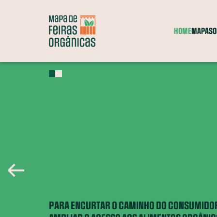
HOME
MAPA
SO
Feiras
Grupos
Comércio
Entrega a
Itinerante
de consumo
parceiro
domicílio
A
?
Entenda o que significa cada categoria
PARA ENCURTAR O CAMINHO DO CONSUMIDOR