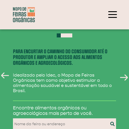
+
−
PARA ENCURTAR O CAMINHO DO CONSUMIDOR ATÉ O
PRODUTOR E AMPLIAR O ACESSO AOS ALIMENTOS
ORGÂNICOS E AGROECOLÓGICOS.
Idealizado pelo Idec, o Mapa de Feiras
Orgânicas tem como objetivo estimular a
alimentação saudável e sustentável em todo o
Brasil.
284
Encontre alimentos
orgânicos ou
31
agroecológicos
mais perto de você.
830