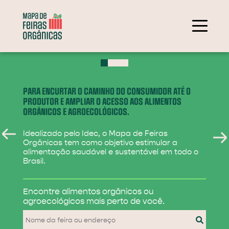
+
−
PARA ENCURTAR O CAMINHO DO CONSUMIDOR ATÉ O
PRODUTOR E AMPLIAR O ACESSO AOS ALIMENTOS
ORGÂNICOS E AGROECOLÓGICOS.
Idealizado pelo Idec, o Mapa de Feiras
Orgânicas tem como objetivo estimular a
alimentação saudável e sustentável em todo o
Brasil.
284
Encontre alimentos
orgânicos ou
31
agroecológicos
mais perto de você.
830