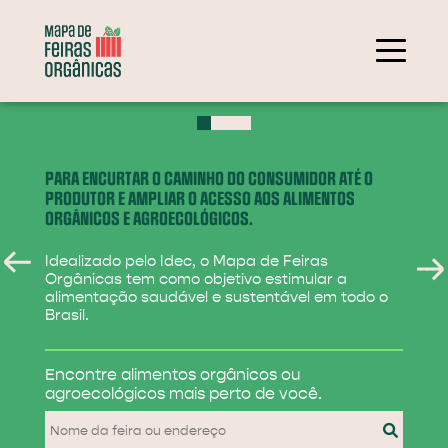
+
−
PARA ENCURTAR O CAMINHO DO CONSUMIDOR ATÉ O
PRODUTOR E AMPLIAR O ACESSO AOS ALIMENTOS
ORGÂNICOS E AGROECOLÓGICOS.
Idealizado pelo Idec, o Mapa de Feiras
Orgânicas tem como objetivo estimular a
alimentação saudável e sustentável em todo o
Brasil.
284
Encontre alimentos
orgânicos ou
31
agroecológicos
mais perto de você.
830