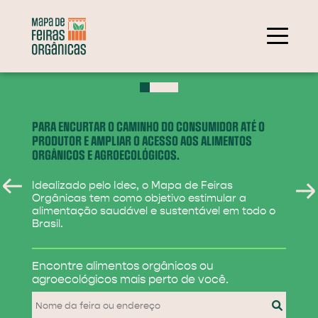
+
−
PARA ENCURTAR O CAMINHO DO CONSUMIDOR ATÉ O
PRODUTOR E AMPLIAR O ACESSO AOS ALIMENTOS
ORGÂNICOS E AGROECOLÓGICOS.
Idealizado pelo Idec, o Mapa de Feiras
Orgânicas tem como objetivo estimular a
alimentação saudável e sustentável em todo o
Brasil.
284
Encontre alimentos
orgânicos ou
31
agroecológicos
mais perto de você.
830