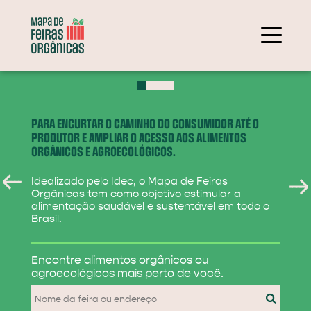
+
−
PARA ENCURTAR O CAMINHO DO CONSUMIDOR ATÉ O
PRODUTOR E AMPLIAR O ACESSO AOS ALIMENTOS
ORGÂNICOS E AGROECOLÓGICOS.
Idealizado pelo Idec, o Mapa de Feiras
Orgânicas tem como objetivo estimular a
alimentação saudável e sustentável em todo o
Brasil.
284
Encontre alimentos
orgânicos ou
31
agroecológicos
mais perto de você.
830