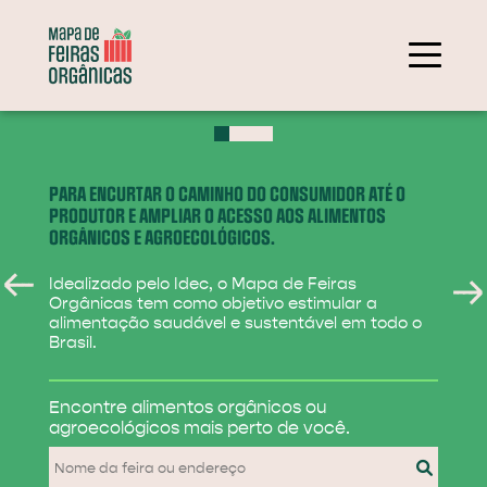
+
−
PARA ENCURTAR O CAMINHO DO CONSUMIDOR ATÉ O
PRODUTOR E AMPLIAR O ACESSO AOS ALIMENTOS
ORGÂNICOS E AGROECOLÓGICOS.
Idealizado pelo Idec, o Mapa de Feiras
Orgânicas tem como objetivo estimular a
alimentação saudável e sustentável em todo o
Brasil.
284
Encontre alimentos
orgânicos ou
31
agroecológicos
mais perto de você.
830