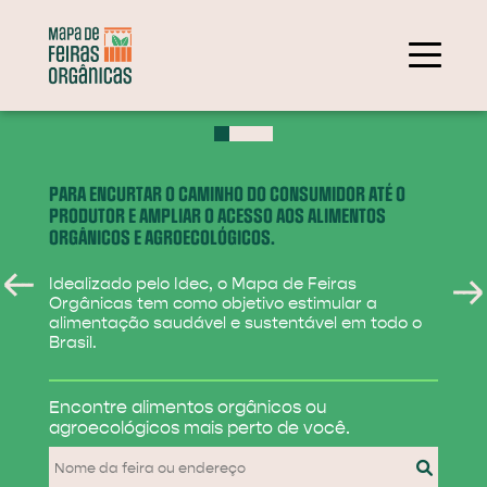
+
−
PARA ENCURTAR O CAMINHO DO CONSUMIDOR ATÉ O
PRODUTOR E AMPLIAR O ACESSO AOS ALIMENTOS
ORGÂNICOS E AGROECOLÓGICOS.
Idealizado pelo Idec, o Mapa de Feiras
Orgânicas tem como objetivo estimular a
alimentação saudável e sustentável em todo o
Brasil.
284
Encontre alimentos
orgânicos ou
31
agroecológicos
mais perto de você.
830