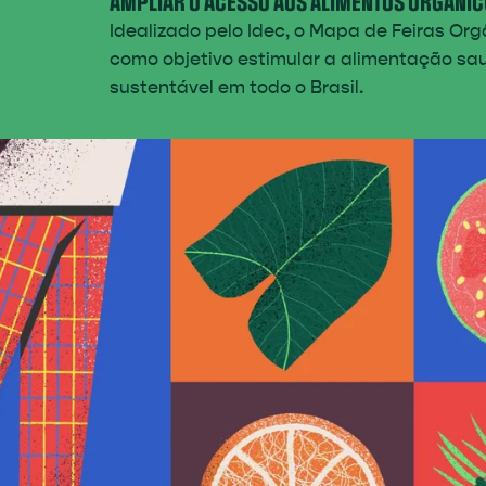
AMPLIAR O ACESSO AOS ALIMENTOS ORGÂNIC
Idealizado pelo Idec, o Mapa de Feiras Or
como objetivo estimular a alimentação sa
sustentável em todo o Brasil.