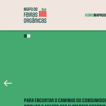
HOME
MAPA
SO
Feiras
Grupos
Comércio
Entrega a
Itinerante
de consumo
parceiro
domicílio
A
?
Entenda o que significa cada categoria
PARA ENCURTAR O CAMINHO DO CONSUMIDOR