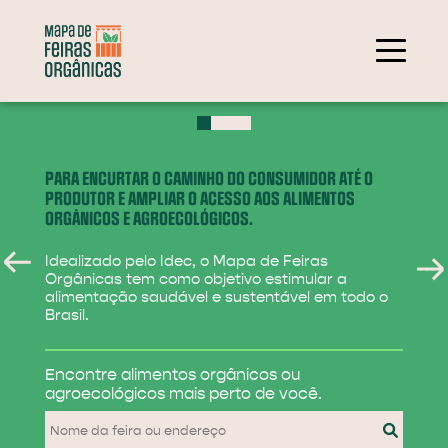
+
−
PARA ENCURTAR O CAMINHO DO CONSUMIDOR ATÉ O
PRODUTOR E AMPLIAR O ACESSO AOS ALIMENTOS
ORGÂNICOS E AGROECOLÓGICOS.
Idealizado pelo Idec, o Mapa de Feiras
Orgânicas tem como objetivo estimular a
alimentação saudável e sustentável em todo o
Brasil.
284
Encontre alimentos
orgânicos ou
31
agroecológicos
mais perto de você.
830