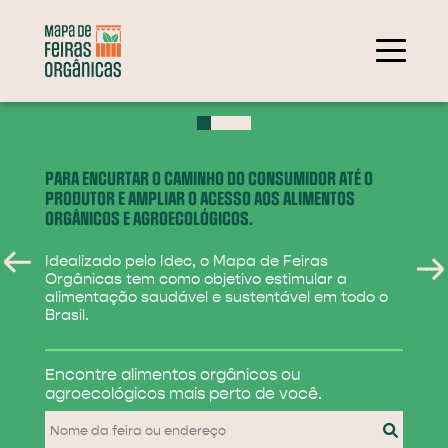
+
−
PARA ENCURTAR O CAMINHO DO CONSUMIDOR ATÉ O
PRODUTOR E AMPLIAR O ACESSO AOS ALIMENTOS
ORGÂNICOS E AGROECOLÓGICOS.
Idealizado pelo Idec, o Mapa de Feiras
Orgânicas tem como objetivo estimular a
alimentação saudável e sustentável em todo o
Brasil.
284
Encontre alimentos
orgânicos ou
31
agroecológicos
mais perto de você.
830