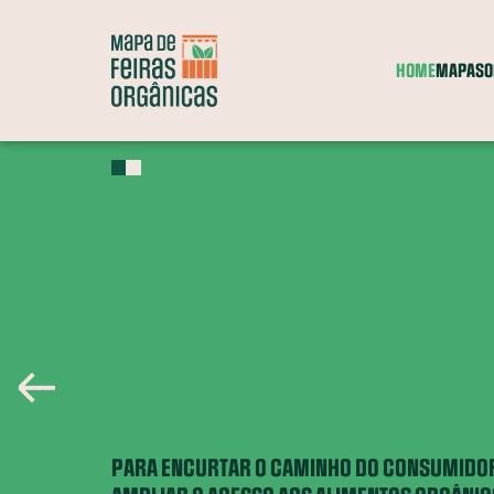
HOME
MAPA
SO
Feiras
Grupos
Comércio
Entrega a
Itinerante
de consumo
parceiro
domicílio
A
?
Entenda o que significa cada categoria
PARA ENCURTAR O CAMINHO DO CONSUMIDOR