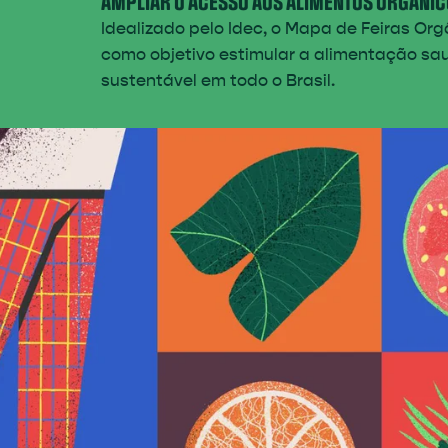
AMPLIAR O ACESSO AOS ALIMENTOS ORGÂNIC
Idealizado pelo Idec, o Mapa de Feiras Or
como objetivo estimular a alimentação sa
sustentável em todo o Brasil.