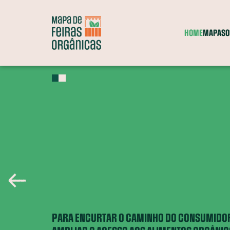
HOME
MAPA
SO
Feiras
Grupos
Comércio
Entrega a
Itinerante
de consumo
parceiro
domicílio
A
?
Entenda o que significa cada categoria
PARA ENCURTAR O CAMINHO DO CONSUMIDOR