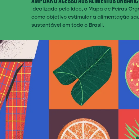
AMPLIAR O ACESSO AOS ALIMENTOS ORGÂNIC
Idealizado pelo Idec, o Mapa de Feiras Or
como objetivo estimular a alimentação sa
sustentável em todo o Brasil.