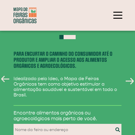
+
−
PARA ENCURTAR O CAMINHO DO CONSUMIDOR ATÉ O
PRODUTOR E AMPLIAR O ACESSO AOS ALIMENTOS
ORGÂNICOS E AGROECOLÓGICOS.
Idealizado pelo Idec, o Mapa de Feiras
Orgânicas tem como objetivo estimular a
alimentação saudável e sustentável em todo o
Brasil.
284
Encontre alimentos
orgânicos ou
31
agroecológicos
mais perto de você.
830