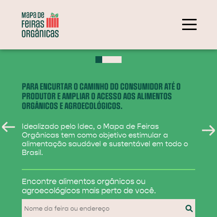
+
−
PARA ENCURTAR O CAMINHO DO CONSUMIDOR ATÉ O
PRODUTOR E AMPLIAR O ACESSO AOS ALIMENTOS
ORGÂNICOS E AGROECOLÓGICOS.
Idealizado pelo Idec, o Mapa de Feiras
Orgânicas tem como objetivo estimular a
alimentação saudável e sustentável em todo o
Brasil.
284
Encontre alimentos
orgânicos ou
31
agroecológicos
mais perto de você.
830