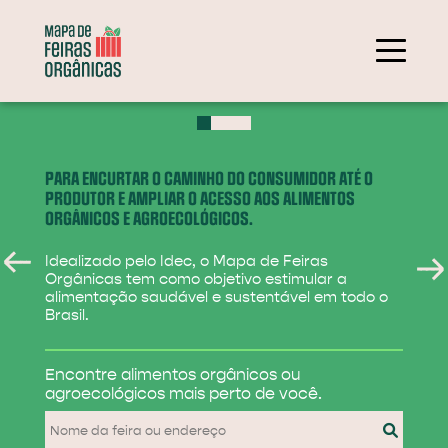
+
−
PARA ENCURTAR O CAMINHO DO CONSUMIDOR ATÉ O
PRODUTOR E AMPLIAR O ACESSO AOS ALIMENTOS
ORGÂNICOS E AGROECOLÓGICOS.
Idealizado pelo Idec, o Mapa de Feiras
Orgânicas tem como objetivo estimular a
alimentação saudável e sustentável em todo o
Brasil.
284
Encontre alimentos
orgânicos ou
31
agroecológicos
mais perto de você.
830