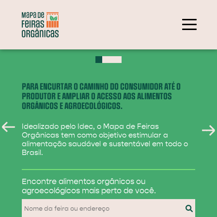
+
−
PARA ENCURTAR O CAMINHO DO CONSUMIDOR ATÉ O
PRODUTOR E AMPLIAR O ACESSO AOS ALIMENTOS
ORGÂNICOS E AGROECOLÓGICOS.
Idealizado pelo Idec, o Mapa de Feiras
Orgânicas tem como objetivo estimular a
alimentação saudável e sustentável em todo o
Brasil.
284
Encontre alimentos
orgânicos ou
31
agroecológicos
mais perto de você.
830