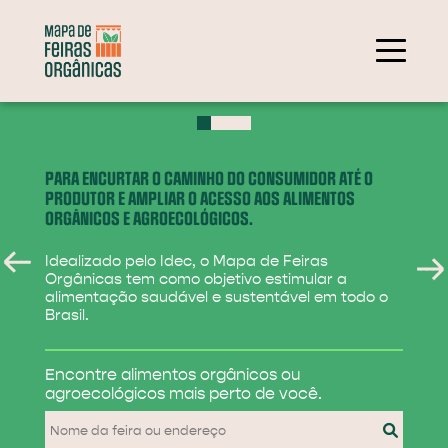
+
−
PARA ENCURTAR O CAMINHO DO CONSUMIDOR ATÉ O
PRODUTOR E AMPLIAR O ACESSO AOS ALIMENTOS
ORGÂNICOS E AGROECOLÓGICOS.
Idealizado pelo Idec, o Mapa de Feiras
Orgânicas tem como objetivo estimular a
alimentação saudável e sustentável em todo o
Brasil.
284
Encontre alimentos
orgânicos ou
31
agroecológicos
mais perto de você.
830