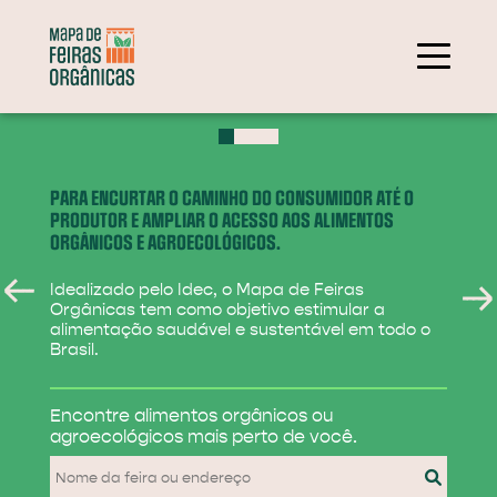
+
−
PARA ENCURTAR O CAMINHO DO CONSUMIDOR ATÉ O
PRODUTOR E AMPLIAR O ACESSO AOS ALIMENTOS
ORGÂNICOS E AGROECOLÓGICOS.
Idealizado pelo Idec, o Mapa de Feiras
Orgânicas tem como objetivo estimular a
alimentação saudável e sustentável em todo o
Brasil.
284
Encontre alimentos
orgânicos ou
31
agroecológicos
mais perto de você.
830