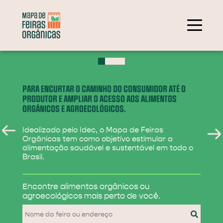
+
−
PARA ENCURTAR O CAMINHO DO CONSUMIDOR ATÉ O
PRODUTOR E AMPLIAR O ACESSO AOS ALIMENTOS
ORGÂNICOS E AGROECOLÓGICOS.
Idealizado pelo Idec, o Mapa de Feiras
Orgânicas tem como objetivo estimular a
alimentação saudável e sustentável em todo o
Brasil.
284
Encontre alimentos
orgânicos ou
31
agroecológicos
mais perto de você.
830