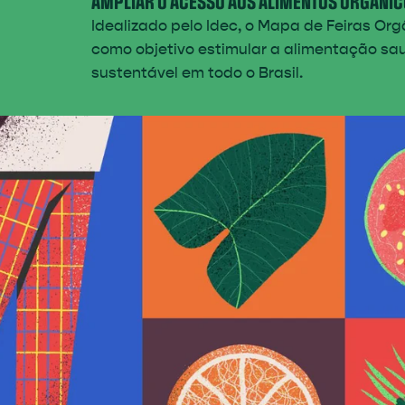
AMPLIAR O ACESSO AOS ALIMENTOS ORGÂNIC
Idealizado pelo Idec, o Mapa de Feiras Or
como objetivo estimular a alimentação sa
sustentável em todo o Brasil.