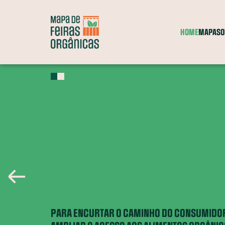
HOME
MAPA
SO
Feiras
Grupos
Comércio
Entrega a
Itinerante
de consumo
parceiro
domicílio
A
?
Entenda o que significa cada categoria
PARA ENCURTAR O CAMINHO DO CONSUMIDOR