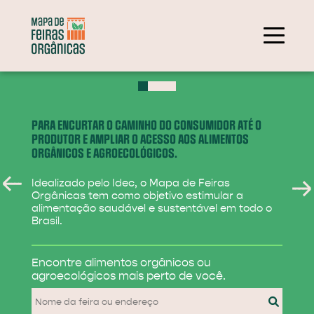
+
−
PARA ENCURTAR O CAMINHO DO CONSUMIDOR ATÉ O
PRODUTOR E AMPLIAR O ACESSO AOS ALIMENTOS
ORGÂNICOS E AGROECOLÓGICOS.
Idealizado pelo Idec, o Mapa de Feiras
Orgânicas tem como objetivo estimular a
alimentação saudável e sustentável em todo o
Brasil.
284
Encontre alimentos
orgânicos ou
31
agroecológicos
mais perto de você.
830