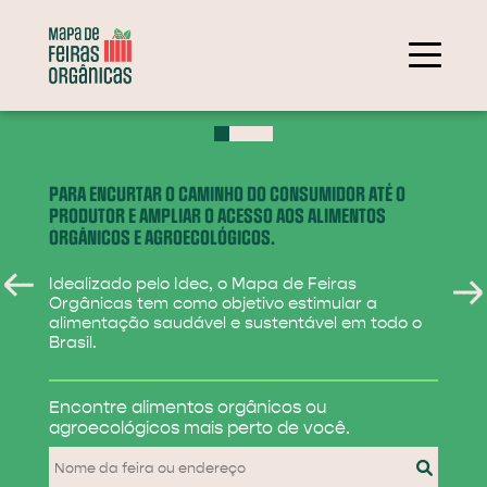
+
−
PARA ENCURTAR O CAMINHO DO CONSUMIDOR ATÉ O
PRODUTOR E AMPLIAR O ACESSO AOS ALIMENTOS
ORGÂNICOS E AGROECOLÓGICOS.
Idealizado pelo Idec, o Mapa de Feiras
Orgânicas tem como objetivo estimular a
alimentação saudável e sustentável em todo o
Brasil.
284
Encontre alimentos
orgânicos ou
31
agroecológicos
mais perto de você.
830