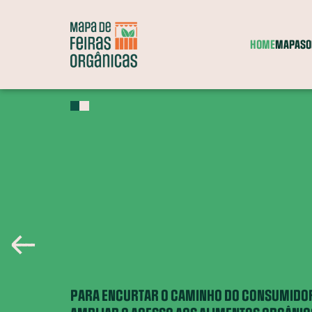
HOME
MAPA
SO
Feiras
Grupos
Comércio
Entrega a
Itinerante
de consumo
parceiro
domicílio
A
?
Entenda o que significa cada categoria
PARA ENCURTAR O CAMINHO DO CONSUMIDOR