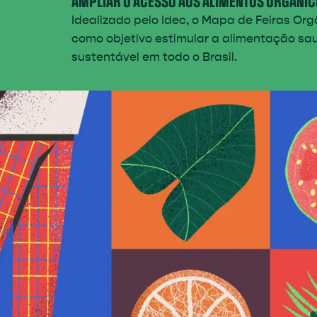
AMPLIAR O ACESSO AOS ALIMENTOS ORGÂNIC
Idealizado pelo Idec, o Mapa de Feiras Or
como objetivo estimular a alimentação sa
sustentável em todo o Brasil.