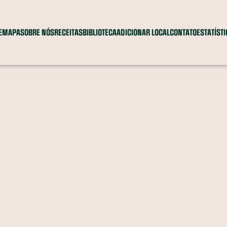
E
MAPA
SOBRE NÓS
RECEITAS
BIBLIOTECA
ADICIONAR LOCAL
CONTATO
ESTATÍST