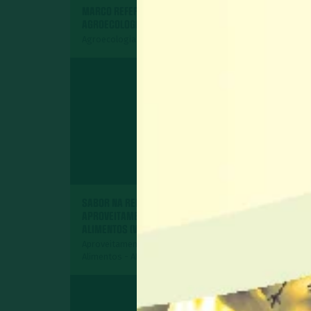
MARCO REFERENCIAL DE
MICC
AGROECOLOGIA
Aproveitamento In
Agroecologia
Alimentos - AIA
SABOR NA REDE -
DICAS & RECEITAS
APROVEITAMENTO INTEGRAL DOS
APROVEITAMENTO 
ALIMENTOS (VOLUME II)
ALIMENTOS
Aproveitamento Integral dos
Aproveitamento In
Alimentos - AIA
Alimentos - AIA