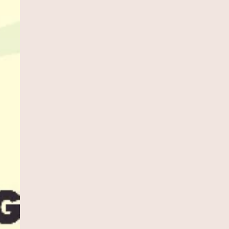
R FORMATO
...