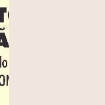
DOLOGIAS:
AGRICULTURA TÓXICA: UM
AGRICULTURA FAM
OLHAR SOBRE O MODELO
BRASILEIRA: DESA
S NA
AGRÍCOLA BRASILEIRO
PERSPECTIVAS DE
Agrotóxicos
Agricultura Familia
EITAMENTO
GRUPOS DE CONSUMO
MATERIAIS EDUCA
MENTOS -
RESPONSÁVEL : UM OUTRO