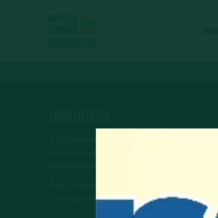
HOM
BIBLIOTECA
A biblioteca do Mapa de Feiras Orgânicas
conteúdo digital que aborda assuntos liga
produção orgânica e à alimentação saudá
Essa iniciativa é resultado de uma parceri
Consumo Responsável.