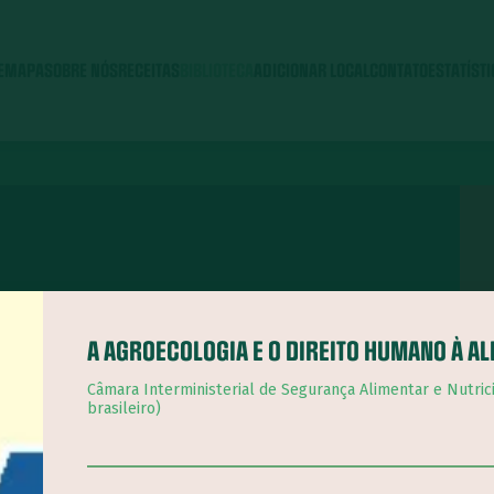
E
MAPA
SOBRE NÓS
RECEITAS
BIBLIOTECA
ADICIONAR LOCAL
CONTATO
ESTATÍST
 reúne um acervo de
dos à agroecologia, à
A AGROECOLOGIA E O DIREITO HUMANO À A
vel.
Câmara Interministerial de Segurança Alimentar e Nutric
brasileiro)
a com o Portal do