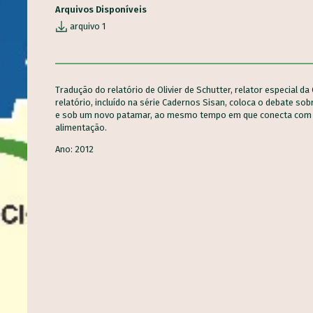
Arquivos Disponíveis
arquivo 1
Tradução do relatório de Olivier de Schutter, relator especial da
relatório, incluído na série Cadernos Sisan, coloca o debate 
e sob um novo patamar, ao mesmo tempo em que conecta com o 
alimentação.
Ano: 2012
 METODOLOGIAS:
AGRICULTURA TÓXICA: UM
AGRI
S E
OLHAR SOBRE O MODELO
BRAS
AÇÕES NA
AGRÍCOLA BRASILEIRO
PERS
O DO
a
Agrotóxicos
Agric
NTO
GICO