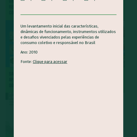
GRUPOS DE CONSUMO
SOBRE O GUIA ALIMENTAR
RESPONSÁVEL : UM OUTRO
PARA A POPULAÇÃO
CONSUMO É POSSÍVEL
BRASILEIRA
Um levantamento inicial das características,
dinâmicas de funcionamento, instrumentos utilizados
e desafios vivenciados pelas experiências de
consumo coletivo e responsável no Brasil
Ano: 2010
Fonte:
Clique para acessar
SABOR NA REDE -
DICAS & RECEITAS -
APROVEITAMENTO INTEGRAL
APROVEITAMENTO INTEGRAL
DOS ALIMENTOS (VOLUME II)
DOS ALIMENTOS