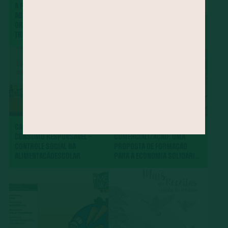
A POLÍTICA NACIONAL DE
AGROECOLOGIA E PRODUÇÃO
ORGÂNICA NO BRASIL: UMA
LIVRO DE RECEITAS
TRAJETÓRIA DE LUTA PELO
QUITANDOCA
DESENVOLVIMENTO RURAL
SUSTENTÁVEL
CAMINHOS PARA PRÁTICAS DE
PRÁTICAS DE
CONSUMO RESPONSÁVEL -
COMERCIALIZAÇÃO: UMA
CONTROLE SOCIAL NA
PROPOSTA DE FORMAÇÃO
ALIMENTAÇÃOESCOLAR
PARA A ECONOMIA SOLIDÁRIA
E A AGRICULTURA FAMILIAR