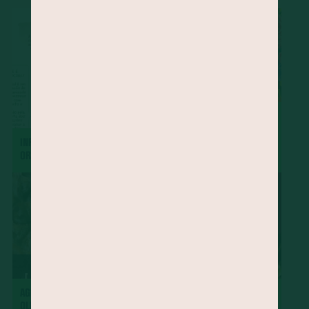
CADERNO DE METODOLOGIAS:
INSPIRAÇÕES E
INFOGRÁFICOS SOBRE
EXPERIMENTAÇÕES NA
ORGÂNICOS NO BRASIL
CONSTRUÇÃO DO
CONHECIMENTO
AGROECOLÓGICO
AGRICULTURA TÓXICA: UM
AGRICULTURA FAMILIAR
OLHAR SOBRE O MODELO
BRASILEIRA: DESAFIOS E