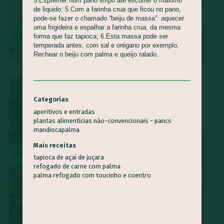
5.Espremer num pano limpo até escorrer o máximo
de liquido; 5.Com a farinha crua que ficou no pano,
pode-se fazer o chamado “beiju de massa”: aquecer
uma frigideira e espalhar a farinha crua, da mesma
CUCA DE BANANA
MOQUECA CAPIXABA
forma que faz tapioca; 6.Esta massa pode ser
temperada antes, com sal e orégano por exemplo.
Rechear o beiju com palma e queijo ralado.
Categorias
aperitivos e entradas
plantas alimentícias não-convencionais - pancs
mandioca
palma
SURPRESA DE ABACAXI COM
Mais receitas
CUSCUZ PAULISTA
COCO
tapioca de açaí de juçara
refogado de carne com palma
palma refogado com toucinho e coentro