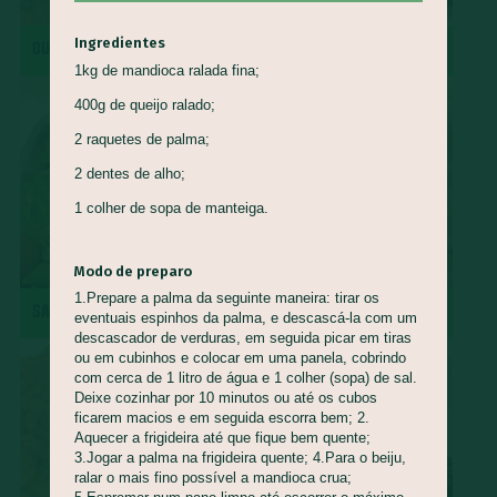
Queijo Minas
Guapeva
Maturi
Castanha de baru
Ingredientes
QUIRERA COM MÚSCULO
REPOLHO ROXO REFOGADO
Piracuí
Butiá
Cogumelo-de-Paris
Framboesa
1kg de mandioca ralada fina;
Tomilho
Manjerona
Louro
Pepino
Quinoa
400g de queijo ralado;
Mirtilo
Damasco
Bertalha
Acelga
Goiaba
2 raquetes de palma;
Capim Cidreira
Alface
Salsão/Aipo
Jacatupé
2 dentes de alho;
Azedinha
Araruta
Nirá
Semente de Girassol
1 colher de sopa de manteiga.
Shimeji
Jiló
Araticum
Farinha de Uarini
Vagem
Modo de preparo
Gueroba
Fruta-pão
Lentilha
Pinha
1.Prepare a palma da seguinte maneira: tirar os
SALADA DE RADITE
ROCAMBOLE DE PINHÃO
Marmelada-de-cachorro
Graviola
Cajá
Ingá
eventuais espinhos da palma, e descascá-la com um
descascador de verduras, em seguida picar em tiras
Cajarana
Biribá
Bacuri
Abiu
ou em cubinhos e colocar em uma panela, cobrindo
com cerca de 1 litro de água e 1 colher (sopa) de sal.
Abacaxi-do-cerrado
Carambola
Jenipapo
Umbu
Deixe cozinhar por 10 minutos ou até os cubos
ficarem macios e em seguida escorra bem;
2.
Ciriguela
Murici
Açaí
Pera-do-cerrado
Caqui
Aquecer a frigideira até que fique bem quente;
Nectarina
Pitanga
Pitomba
Jambo
Figo
3.Jogar a palma na frigideira quente; 4.Para o beiju,
ralar o mais fino possível a mandioca crua;
Mostarda-de-folha
Caju