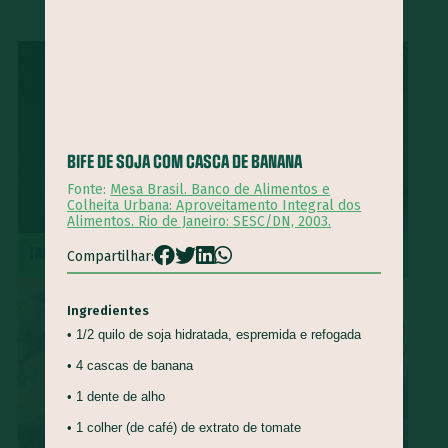
...
Ora-pró-nobis
Mamão
Jatobá
Vinagreira
Cravo-da-Índia
Morango
Castanha-do-Brasil
Cacau
Semente de Linhaça
Jaca
Cará
Taioba
Palma
Jambu
Tucupi
Cheiro-verde
Abacate
Palmito
Maxixe
Agrião
Grão-de-bico
Manjericão
BIFE DE SOJA COM CASCA DE BANANA
Uva
Mandioquinha
Amendoim
Gergelim
Fonte:
Mesa Brasil. Banco de Alimentos e
Colheita Urbana: Aproveitamento Integral dos
Gengibre
Semente de Chia
Alecrim
Almeirão
Alimentos. Rio de Janeiro: SESC/DN, 2003.
Pupunha
Peixe
Jabuticaba
major-gomes
TACACÁ
TORTA DE MAÇÃ
Compartilhar:
Abricó
Açafrão-da-terra
Juçara
Pequi
Baru
Ingredientes
Shitake
Feijão-de-corda
Amêndoa
Rúcula
• 1/2 quilo de soja hidratada, espremida e refogada
Cominho
Caruru
Serralha
Soja
Melão
• 4 cascas de banana
Tangerina
Pêssego
Chicória-do-Pará
Beldroega
• 1 dente de alho
Cupuaçu
Cagaita
Camarão
Quirera de milho
• 1 colher (de café) de extrato de tomate
Radite
Pinhão
Cuscuz
Sapoti
Goiabada