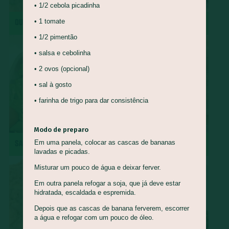
• 1/2 cebola picadinha
Queijo Minas
Guapeva
Maturi
Castanha de baru
QUIRERA COM MÚSCULO
REPOLHO ROXO REFOGADO
• 1 tomate
Piracuí
Butiá
Cogumelo-de-Paris
Framboesa
• 1/2 pimentão
Tomilho
Manjerona
Louro
Pepino
Quinoa
• salsa e cebolinha
Mirtilo
Damasco
Bertalha
Acelga
Goiaba
• 2 ovos (opcional)
Capim Cidreira
Alface
Salsão/Aipo
Jacatupé
• sal à gosto
Azedinha
Araruta
Nirá
Semente de Girassol
• farinha de trigo para dar consistência
Shimeji
Jiló
Araticum
Farinha de Uarini
Vagem
Gueroba
Fruta-pão
Lentilha
Pinha
Modo de preparo
Em uma panela, colocar as cascas de bananas
SALADA DE RADITE
ROCAMBOLE DE PINHÃO
Marmelada-de-cachorro
Graviola
Cajá
Ingá
lavadas e picadas.
Cajarana
Biribá
Bacuri
Abiu
Misturar um pouco de água e deixar ferver.
Abacaxi-do-cerrado
Carambola
Jenipapo
Umbu
Em outra panela refogar a soja, que já deve estar
hidratada, escaldada e espremida.
Ciriguela
Murici
Açaí
Pera-do-cerrado
Caqui
Depois que as cascas de banana ferverem, escorrer
Nectarina
Pitanga
Pitomba
Jambo
Figo
a água e refogar com um pouco de óleo.
Mostarda-de-folha
Caju