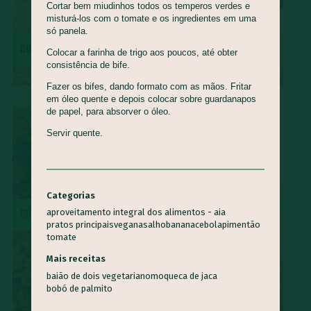
Cortar bem miudinhos todos os temperos verdes e
misturá-los com o tomate e os ingredientes em uma
só panela.
CUCA DE BANANA
MOQUECA CAPIXABA
Colocar a farinha de trigo aos poucos, até obter
consistência de bife.
Fazer os bifes, dando formato com as mãos. Fritar
em óleo quente e depois colocar sobre guardanapos
de papel, para absorver o óleo.
Servir quente.
Categorias
SURPRESA DE ABACAXI COM
CUSCUZ PAULISTA
COCO
aproveitamento integral dos alimentos - aia
pratos principais
veganas
alho
banana
cebola
pimentão
tomate
Mais receitas
baião de dois vegetariano
moqueca de jaca
bobó de palmito