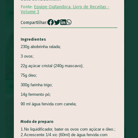
Fonte:
Equipe Quitandoca. Livro de Receitas -
Queijo Minas
Guapeva
Maturi
Castanha de baru
Volume 3
QUIRERA COM MÚSCULO
REPOLHO ROXO REFOGADO
Piracuí
Butiá
Cogumelo-de-Paris
Framboesa
Compartilhar:
Tomilho
Manjerona
Louro
Pepino
Quinoa
Mirtilo
Damasco
Bertalha
Acelga
Goiaba
Ingredientes
230g abobrinha ralada;
Capim Cidreira
Alface
Salsão/Aipo
Jacatupé
3 ovos;
Azedinha
Araruta
Nirá
Semente de Girassol
22g açúcar cristal (240g mascavo);
Shimeji
Jiló
Araticum
Farinha de Uarini
Vagem
75g óleo;
Gueroba
Fruta-pão
Lentilha
Pinha
300g farinha trigo;
SALADA DE RADITE
ROCAMBOLE DE PINHÃO
Marmelada-de-cachorro
Graviola
Cajá
Ingá
14g fermento pó;
Cajarana
Biribá
Bacuri
Abiu
90 ml água fervida com canela;
Abacaxi-do-cerrado
Carambola
Jenipapo
Umbu
Ciriguela
Murici
Açaí
Pera-do-cerrado
Caqui
Modo de preparo
Nectarina
Pitanga
Pitomba
Jambo
Figo
1.No liquidificador, bater os ovos com açúcar e óleo.;
2.Acrescente 1/4 xic (60ml) de água fervida com
Mostarda-de-folha
Caju