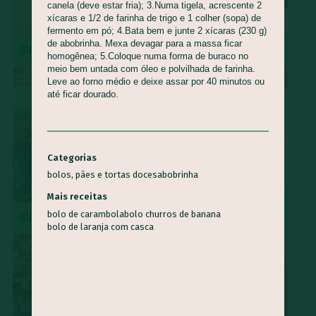
canela (deve estar fria); 3.Numa tigela, acrescente 2
xícaras e 1/2 de farinha de trigo e 1 colher (sopa) de
fermento em pó; 4.Bata bem e junte 2 xícaras (230 g)
de abobrinha. Mexa devagar para a massa ficar
CUCA DE BANANA
MOQUECA CAPIXABA
homogênea; 5.Coloque numa forma de buraco no
meio bem untada com óleo e polvilhada de farinha.
Leve ao forno médio e deixe assar por 40 minutos ou
até ficar dourado.
Categorias
bolos, pães e tortas doces
abobrinha
Mais receitas
SURPRESA DE ABACAXI COM
bolo de carambola
bolo churros de banana
CUSCUZ PAULISTA
COCO
bolo de laranja com casca