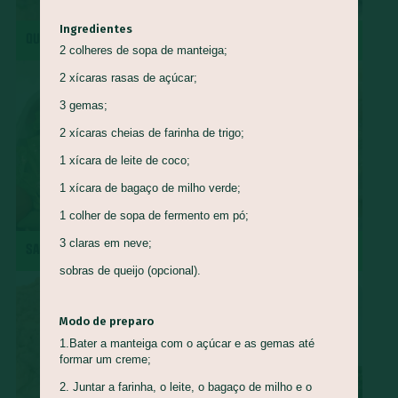
Queijo Minas
Guapeva
Maturi
Castanha de baru
Ingredientes
QUIRERA COM MÚSCULO
REPOLHO ROXO REFOGADO
2 colheres de sopa de manteiga;
Piracuí
Butiá
Cogumelo-de-Paris
Framboesa
2 xícaras rasas de açúcar;
Tomilho
Manjerona
Louro
Pepino
Quinoa
3 gemas;
Mirtilo
Damasco
Bertalha
Acelga
Goiaba
2 xícaras cheias de farinha de trigo;
Capim Cidreira
Alface
Salsão/Aipo
Jacatupé
1 xícara de leite de coco;
Azedinha
Araruta
Nirá
Semente de Girassol
1 xícara de bagaço de milho verde;
Shimeji
Jiló
Araticum
Farinha de Uarini
Vagem
1 colher de sopa de fermento em pó;
Gueroba
Fruta-pão
Lentilha
Pinha
3 claras em neve;
SALADA DE RADITE
ROCAMBOLE DE PINHÃO
Marmelada-de-cachorro
Graviola
Cajá
Ingá
sobras de queijo (opcional).
Cajarana
Biribá
Bacuri
Abiu
Abacaxi-do-cerrado
Carambola
Jenipapo
Umbu
Modo de preparo
Ciriguela
Murici
Açaí
Pera-do-cerrado
Caqui
1.Bater a manteiga com o açúcar e as gemas até
formar um creme;
Nectarina
Pitanga
Pitomba
Jambo
Figo
2. Juntar a farinha, o leite, o bagaço de milho e o
Mostarda-de-folha
Caju