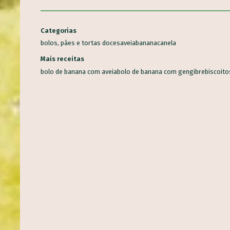
Categorias
bolos, pães e tortas doces
aveia
banana
canela
R ALIMENTO
Mais receitas
bolo de banana com aveia
bolo de banana com gengibre
biscoito
Alho
Banana
Salsinha
Tomate
Mandioca
Cenoura
Ceboli
Coentro
Pimentão
Limão
Batata inglesa
Couve
Abacaxi
s alimentos
Milho-verde
Inhame
Espinafre
Laranja
Abobrinha
Aveia
R
eterraba
Melancia
Maçã
Chuchu
Couve-flor
Orégano
Qui
Brócolis
Berinjela
Manga
Ora-pró-nobis
Mamão
Jatobá
V
ndia
Morango
Castanha-do-Brasil
Cacau
Semente de Linhaça
Palma
Jambu
Tucupi
Cheiro-verde
Abacate
Palmito
Maxi
...
co
Manjericão
Uva
Mandioquinha
Amendoim
Gergelim
Ge
 Chia
Alecrim
Almeirão
Pupunha
Peixe
Jabuticaba
major
-terra
Juçara
Pequi
Baru
Shitake
Feijão-de-corda
Amên