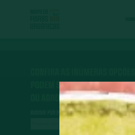
HOM
CONFIRA AS INÚMERAS OPÇÕES
PODEM SER FEITOS COM OS AL
OU AGROECOLÓGICOS.
BUSQUE POR RECEITAS