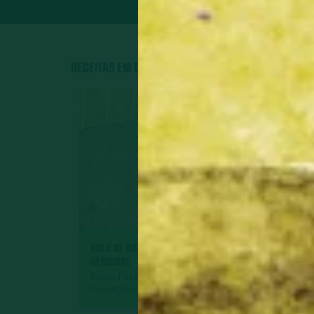
RECEITAS EM DESTAQUE
BOLO DE BANANA COM
GENGIBRE
GEMÜSE
Bolos, Pães e Tortas Doces,
Sem Açúcar
Acompanham