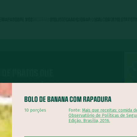
E
MAPA
SOBRE NÓS
RECEITAS
BIBLIOTECA
ADICIONAR LOCAL
CONTATO
ESTATÍST
 DE PRATOS QUE
IMENTOS ORGÂNICOS
BOLO DE BANANA COM RAPADURA
10 porções
Fonte:
Mais que receitas: comida d
Observatório de Políticas de Segu
Edição. Brasília, 2016.