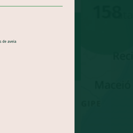
s de aveia
nha
Coco
Batata doce
epolho
Feijão
abo
Maracujá
inagreira
Jaca
Cará
xe
Agrião
ngibre
-gomes
Abricó
doa
Rúcula