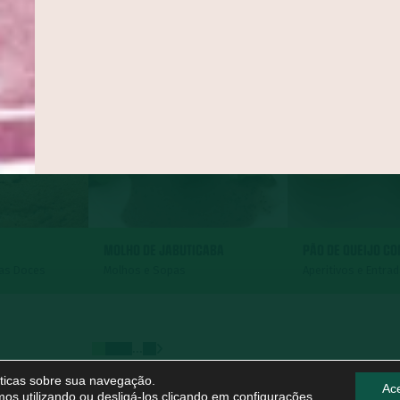
MOLHO DE JABUTICABA
PÃO DE QUEIJO C
tas Doces
Molhos e Sopas
Aperitivos e Entra
...
líticas sobre sua navegação.
Ace
os utilizando ou desligá-los clicando em
configurações
.