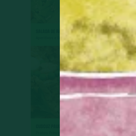
SALADA DE RADITE
ROCAMBOLE DE P
Aperitivos e Entradas
Pratos Principais
SURPRESA DE AB
CUSCUZ PAULISTA
COCO
Pratos Principais
Sobremesas