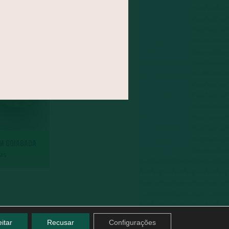
OM GOIABADA
das
itar
Recusar
Configurações