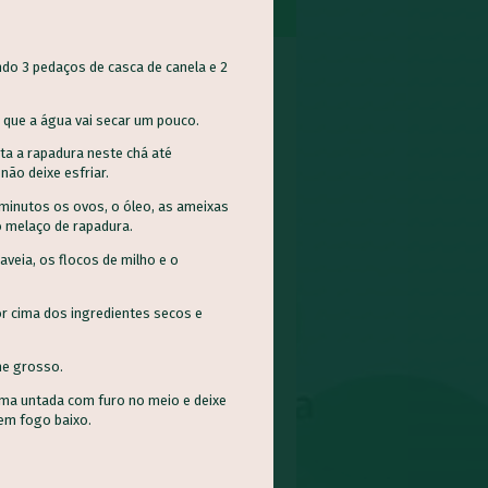
ando 3 pedaços
de casca de canela e 2
s que a água vai secar um pouco.
ta a rapadura neste
chá até
não deixe esfriar.
minutos os ovos, o óleo, as
ameixas
o
melaço de rapadura.
aveia, os flocos de milho e o
or
cima dos ingredientes secos e
NDEGAS DE CARNE E
me
grosso.
A DE MELANCIA
rma
untada com furo no meio e deixe
eitamento Integral dos
em fogo baixo.
ntos - AIA, Pratos
ipais