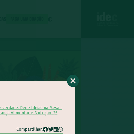
ICAS
FAÇA UMA DOAÇÃO
e verdade. Rede Ideias na Mesa -
rança Alimentar e Nutrição. 2ª
Compartilhar: