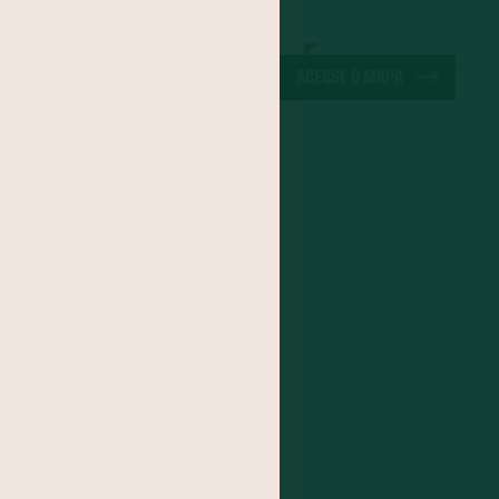
a-do-Pará
ão
Cuscuz
ACESSE O MAPA
iracuí
Butiá
noa
Mirtilo
po
Jacatupé
Farinha de Uarini
Graviola
Cajá
Jenipapo
Umbu
FOGADO
s
itomba
Jambo