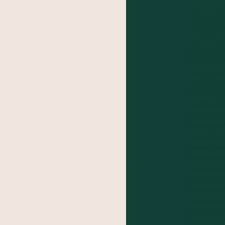
BA
das