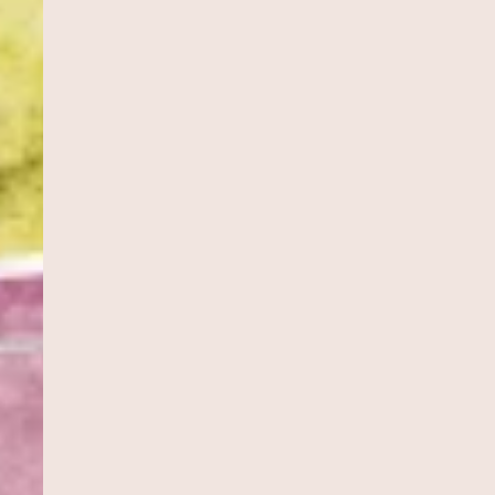
INHÃO
CUCA DE BANANA
MOQUECA CAPIXA
Sobremesas
Pratos Principais
ACAXI COM
DOBRADINHA
CHARUTO
Pratos Principais
Aperitivos e Entra