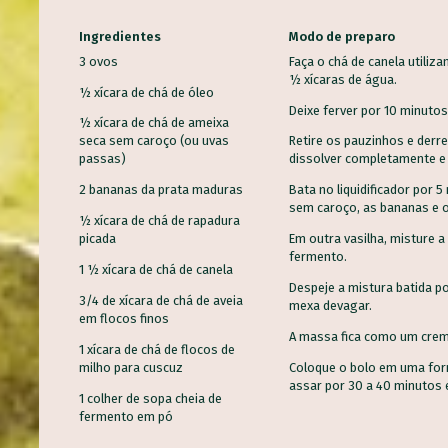
Ingredientes
Modo de preparo
3 ovos
Faça o chá de canela utiliz
½ xícaras
de água.
½ xícara de chá de óleo
Deixe ferver por 10 minuto
½ xícara de chá de ameixa
seca sem caroço (ou uvas
Retire
os pauzinhos e derre
passas)
dissolver completamente e
2 bananas da prata maduras
Bata no liquidificador
por 5 
sem caroço, as bananas e 
½ xícara de chá de rapadura
picada
Em outra vasilha,
misture a 
fermento.
1 ½ xícara de chá de canela
Despeje a mistura batida p
3/4 de xícara de chá de aveia
mexa
devagar.
em flocos finos
ALMÔ
A massa fica como um cre
1 xícara de chá de flocos de
CASC
milho para cuscuz
Coloque o bolo em uma fo
BROA DE CARÁ
Aprov
assar
por 30 a 40 minutos 
Bolos, Pães e Tortas Doces,
Alime
1 colher de sopa cheia de
entos, Veganas
Sobremesas
Princ
fermento em pó