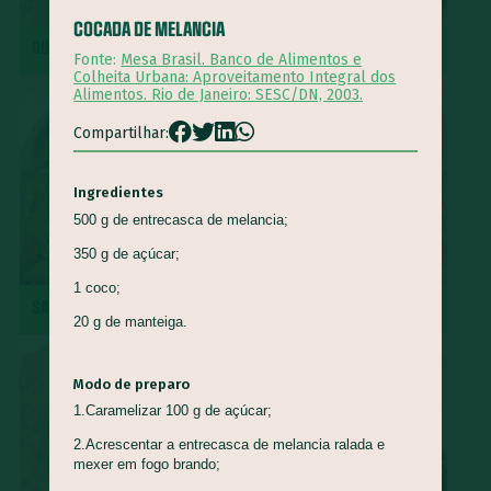
COCADA DE MELANCIA
Queijo Minas
Guapeva
Maturi
Castanha de baru
QUIRERA COM MÚSCULO
REPOLHO ROXO REFOGADO
Fonte:
Mesa Brasil. Banco de Alimentos e
Piracuí
Butiá
Cogumelo-de-Paris
Framboesa
Colheita Urbana: Aproveitamento Integral dos
Alimentos. Rio de Janeiro: SESC/DN, 2003.
Tomilho
Manjerona
Louro
Pepino
Quinoa
Compartilhar:
Mirtilo
Damasco
Bertalha
Acelga
Goiaba
Capim Cidreira
Alface
Salsão/Aipo
Jacatupé
Ingredientes
Azedinha
Araruta
Nirá
Semente de Girassol
500 g de entrecasca de melancia;
Shimeji
Jiló
Araticum
Farinha de Uarini
Vagem
350 g de açúcar;
Gueroba
Fruta-pão
Lentilha
Pinha
1 coco;
SALADA DE RADITE
ROCAMBOLE DE PINHÃO
Marmelada-de-cachorro
Graviola
Cajá
Ingá
20 g de manteiga.
Cajarana
Biribá
Bacuri
Abiu
Abacaxi-do-cerrado
Carambola
Jenipapo
Umbu
Modo de preparo
1.Caramelizar 100 g de açúcar;
Ciriguela
Murici
Açaí
Pera-do-cerrado
Caqui
2.Acrescentar a entrecasca de melancia ralada e
Nectarina
Pitanga
Pitomba
Jambo
Figo
mexer em fogo brando;
Mostarda-de-folha
Caju