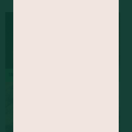
...
Ora-pró-nobis
Mamão
Jatobá
Vinagreira
Cravo-da-Índia
Morango
Castanha-do-Brasil
Cacau
Semente de Linhaça
Jaca
Cará
Taioba
Palma
Jambu
Tucupi
Cheiro-verde
Abacate
Palmito
Maxixe
Agrião
Grão-de-bico
Manjericão
Uva
Mandioquinha
Amendoim
Gergelim
Gengibre
Semente de Chia
Alecrim
Almeirão
Pupunha
Peixe
Jabuticaba
major-gomes
TACACÁ
TORTA DE MAÇÃ
Abricó
Açafrão-da-terra
Juçara
Pequi
Baru
Shitake
Feijão-de-corda
Amêndoa
Rúcula
Cominho
Caruru
Serralha
Soja
Melão
Tangerina
Pêssego
Chicória-do-Pará
Beldroega
Cupuaçu
Cagaita
Camarão
Quirera de milho
Radite
Pinhão
Cuscuz
Sapoti
Goiabada