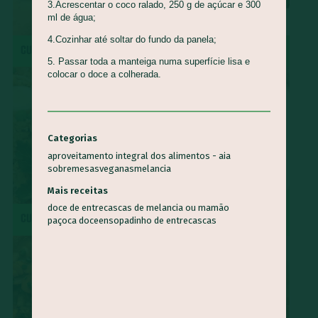
3.Acrescentar o coco ralado, 250 g de açúcar e 300
ml de água;
4.Cozinhar até soltar do fundo da panela;
CUCA DE BANANA
MOQUECA CAPIXABA
5. Passar toda a manteiga numa superfície lisa e
colocar o doce a colherada.
Categorias
aproveitamento integral dos alimentos - aia
sobremesas
veganas
melancia
Mais receitas
SURPRESA DE ABACAXI COM
doce de entrecascas de melancia ou mamão
CUSCUZ PAULISTA
COCO
paçoca doce
ensopadinho de entrecascas