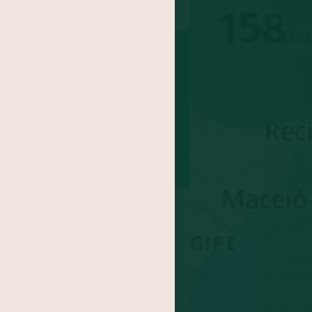
nha
Coco
Batata doce
epolho
Feijão
abo
Maracujá
inagreira
Jaca
Cará
xe
Agrião
ngibre
-gomes
Abricó
doa
Rúcula