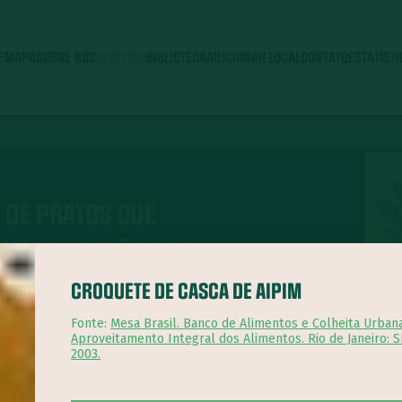
E
MAPA
SOBRE NÓS
RECEITAS
BIBLIOTECA
ADICIONAR LOCAL
CONTATO
ESTATÍST
 DE PRATOS QUE
IMENTOS ORGÂNICOS
CROQUETE DE CASCA DE AIPIM
Fonte:
Mesa Brasil. Banco de Alimentos e Colheita Urbana
Aproveitamento Integral dos Alimentos. Rio de Janeiro: 
2003.