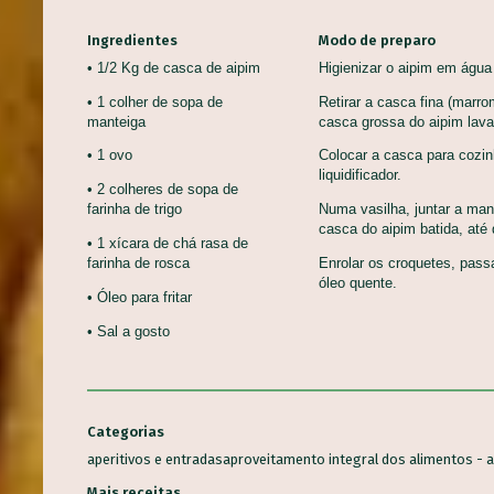
Ingredientes
Modo de preparo
• 1/2 Kg de casca de aipim
Higienizar o aipim em água
• 1 colher de sopa de
Retirar a casca fina (marro
manteiga
casca grossa do aipim lav
• 1 ovo
Colocar a casca para cozin
liquidificador.
• 2 colheres de sopa de
farinha de trigo
Numa vasilha, juntar a mant
casca do aipim batida, at
• 1 xícara de chá rasa de
farinha de rosca
Enrolar os croquetes, passa
óleo quente.
• Óleo para fritar
• Sal a gosto
ALMÔ
CASC
BROA DE CARÁ
Aprov
Categorias
Bolos, Pães e Tortas Doces,
Alime
entos, Veganas
Sobremesas
Princ
aperitivos e entradas
aproveitamento integral dos alimentos - a
Mais receitas