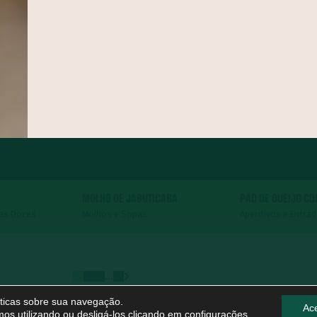
MOLHO DE JABUTICABA
PÃO DE QUEIJO C
tas Doces
Molhos e Sopas
Aperitivos e Entra
...
líticas sobre sua navegação.
Ace
os utilizando ou desligá-los clicando em
configurações
.