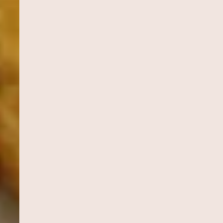
INHÃO
CUCA DE BANANA
MOQUECA CAPIXA
Sobremesas
Pratos Principais
ACAXI COM
DOBRADINHA
CHARUTO
Pratos Principais
Aperitivos e Entra