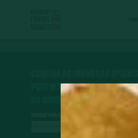
HOM
CONFIRA AS INÚMERAS OPÇÕES
PODEM SER FEITOS COM OS AL
OU AGROECOLÓGICOS.
BUSQUE POR RECEITAS