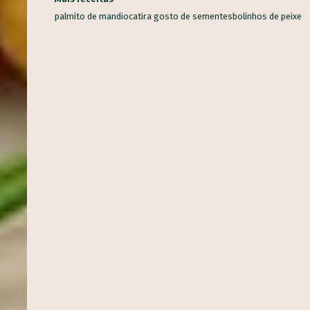
palmito de mandioca
tira gosto de sementes
bolinhos de peixe
R ALIMENTO
Alho
Banana
Salsinha
Tomate
Mandioca
Cenoura
Ceboli
Coentro
Pimentão
Limão
Batata inglesa
Couve
Abacaxi
s alimentos
Milho-verde
Inhame
Espinafre
Laranja
Abobrinha
Aveia
R
eterraba
Melancia
Maçã
Chuchu
Couve-flor
Orégano
Qui
Brócolis
Berinjela
Manga
Ora-pró-nobis
Mamão
Jatobá
V
ndia
Morango
Castanha-do-Brasil
Cacau
Semente de Linhaça
Palma
Jambu
Tucupi
Cheiro-verde
Abacate
Palmito
Maxi
...
co
Manjericão
Uva
Mandioquinha
Amendoim
Gergelim
Ge
 Chia
Alecrim
Almeirão
Pupunha
Peixe
Jabuticaba
major
-terra
Juçara
Pequi
Baru
Shitake
Feijão-de-corda
Amên