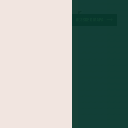
a-do-Pará
ão
Cuscuz
ACESSE O MAPA
iracuí
Butiá
noa
Mirtilo
po
Jacatupé
Farinha de Uarini
Graviola
Cajá
Jenipapo
Umbu
FOGADO
s
itomba
Jambo