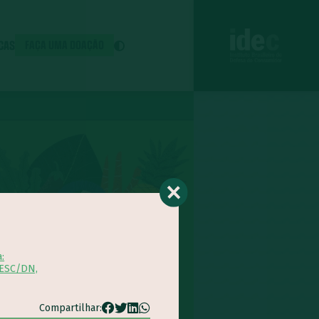
ICAS
FAÇA UMA DOAÇÃO
:
SESC/DN,
Compartilhar: