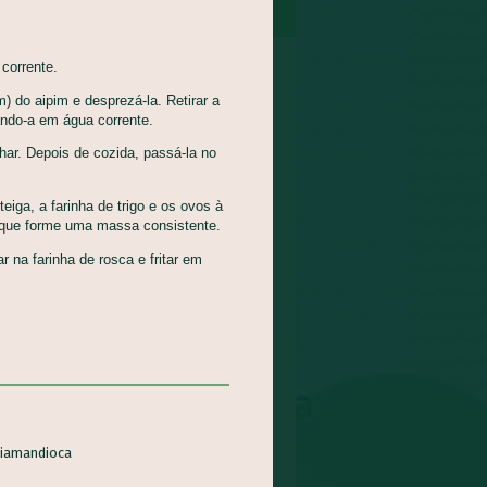
 corrente.
m) do aipim e desprezá-la. Retirar a
ando-a em água corrente.
har. Depois de cozida, passá-la no
eiga, a farinha de trigo e os ovos à
é que forme uma massa consistente.
r na farinha de rosca e fritar em
NDEGAS DE CARNE E
A DE MELANCIA
eitamento Integral dos
ntos - AIA, Pratos
ipais
ia
mandioca