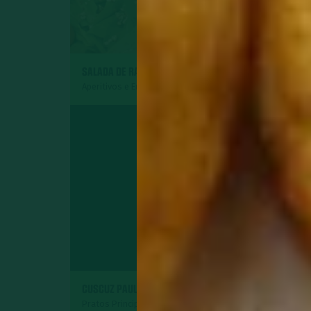
SALADA DE RADITE
ROCAMBOLE DE P
Aperitivos e Entradas
Pratos Principais
SURPRESA DE AB
CUSCUZ PAULISTA
COCO
Pratos Principais
Sobremesas