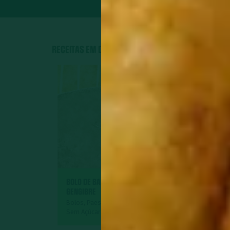
RECEITAS EM DESTAQUE
BOLO DE BANANA COM
GENGIBRE
GEMÜSE
Bolos, Pães e Tortas Doces,
Sem Açúcar
Acompanham