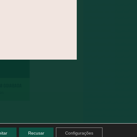
OM GOIABADA
das
itar
Recusar
Configurações