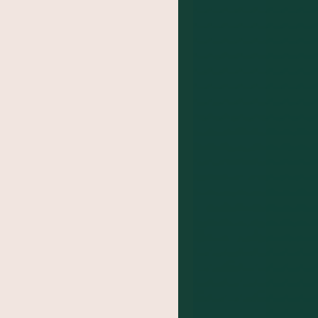
BA
das