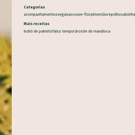
Categorias
acompanhamentos
veganas
couve-flor
pimentão
repolho
salsinh
Mais receitas
bobó de palmito
falso tempurá
rostie de mandioca
R ALIMENTO
Alho
Banana
Salsinha
Tomate
Mandioca
Cenoura
Ceboli
Coentro
Pimentão
Limão
Batata inglesa
Couve
Abacaxi
s alimentos
Milho-verde
Inhame
Espinafre
Laranja
Abobrinha
Aveia
R
eterraba
Melancia
Maçã
Chuchu
Couve-flor
Orégano
Qui
Brócolis
Berinjela
Manga
Ora-pró-nobis
Mamão
Jatobá
V
ndia
Morango
Castanha-do-Brasil
Cacau
Semente de Linhaça
Palma
Jambu
Tucupi
Cheiro-verde
Abacate
Palmito
Maxi
...
co
Manjericão
Uva
Mandioquinha
Amendoim
Gergelim
Ge
 Chia
Alecrim
Almeirão
Pupunha
Peixe
Jabuticaba
major
-terra
Juçara
Pequi
Baru
Shitake
Feijão-de-corda
Amên