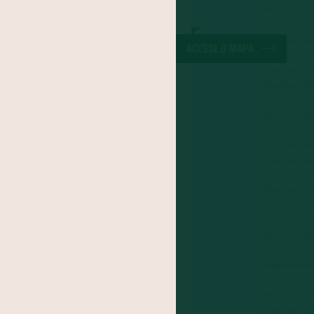
a-do-Pará
ão
Cuscuz
ACESSE O MAPA
iracuí
Butiá
noa
Mirtilo
po
Jacatupé
Farinha de Uarini
Graviola
Cajá
Jenipapo
Umbu
FOGADO
s
itomba
Jambo