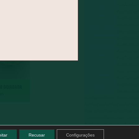
OM GOIABADA
das
itar
Recusar
Configurações