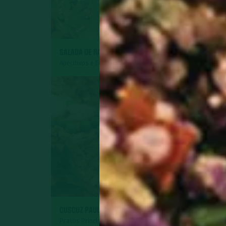
SALADA DE RADITE
ROCAMBOLE DE P
Aperitivos e Entradas
Pratos Principais
SURPRESA DE AB
CUSCUZ PAULISTA
COCO
Pratos Principais
Sobremesas