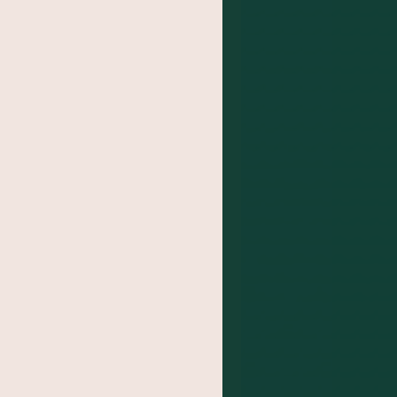
BA
das