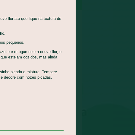
uve-flor até que fique na textura de
ho.
bos pequenos.
eite e refogue nele a couve-flor, o
é que estejam cozidos, mas ainda
sinha picada e misture. Tempere
o e decore com nozes picadas.
NDEGAS DE CARNE E
A DE MELANCIA
eitamento Integral dos
ntos - AIA, Pratos
ipais