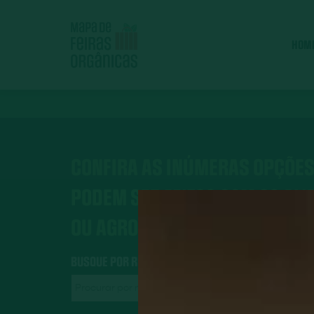
HOM
CONFIRA AS INÚMERAS OPÇÕES
PODEM SER FEITOS COM OS AL
OU AGROECOLÓGICOS.
BUSQUE POR RECEITAS