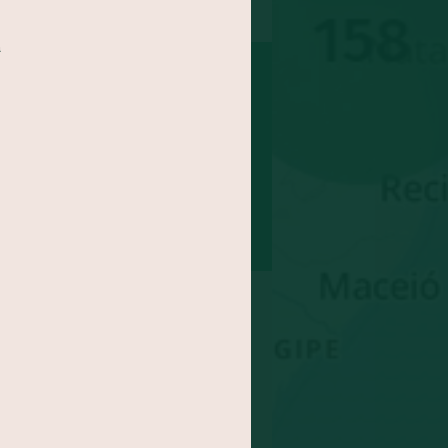
a
nha
Coco
Batata doce
epolho
Feijão
abo
Maracujá
inagreira
Jaca
Cará
xe
Agrião
ngibre
-gomes
Abricó
doa
Rúcula