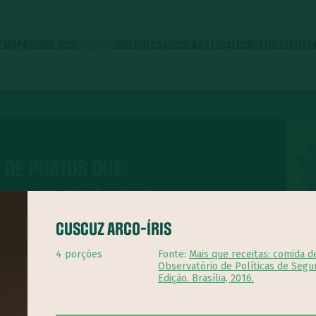
E
MAPA
SOBRE NÓS
RECEITAS
BIBLIOTECA
ADICIONAR LOCAL
CONTATO
ESTATÍST
 DE PRATOS QUE
IMENTOS ORGÂNICOS
CUSCUZ ARCO-ÍRIS
4 porções
Fonte:
Mais que receitas: comida d
Observatório de Políticas de Segu
Edição. Brasília, 2016.