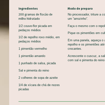
Ingredientes
Modo de preparo
200 gramas de flocão de
No processador, triture a co
milho hidratado
um “arrozinho”.
1/2 couve-flor picada em
Faça o mesmo com o repol
pedaços médios
Pique os pimentões em cu
1/2 de repolho roxo médio, em
Em uma panela, aqueça o az
pedaços médios
repolho e os pimentões at
1 pimentão vermelho
crocantes.
1 pimentão amarelo
Acrescente o cuscuz, a sal
com sal e pimenta do rein
1 punhado de salsa, picada
Sal e pimenta do reino
2 colheres de sopa de azeite
ALMÔ
1/4 de xícara de chá de nozes
CASC
picadas
BROA DE CARÁ
Aprov
Bolos, Pães e Tortas Doces,
Alime
entos, Veganas
Sobremesas
Princ