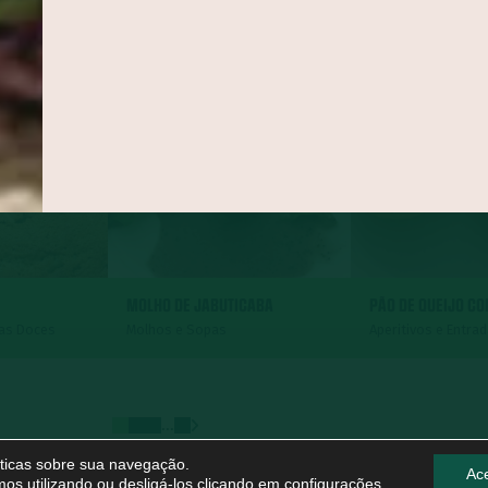
MOLHO DE JABUTICABA
PÃO DE QUEIJO C
tas Doces
Molhos e Sopas
Aperitivos e Entra
...
líticas sobre sua navegação.
Ace
os utilizando ou desligá-los clicando em
configurações
.