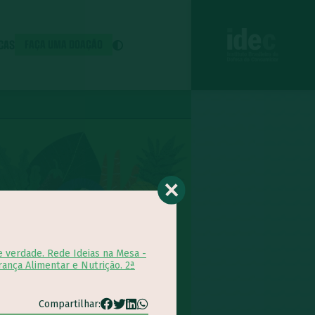
ICAS
FAÇA UMA DOAÇÃO
e verdade. Rede Ideias na Mesa -
rança Alimentar e Nutrição. 2ª
Compartilhar: