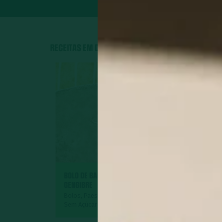
RECEITAS EM DESTAQUE
BOLO DE BANANA COM
GENGIBRE
GEMÜSE
Bolos, Pães e Tortas Doces,
Sem Açúcar
Acompanham