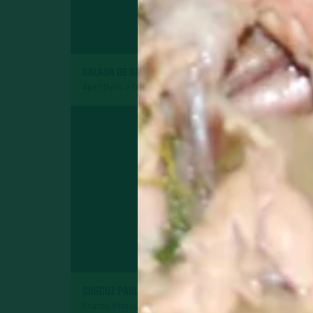
SALADA DE RADITE
ROCAMBOLE DE P
Aperitivos e Entradas
Pratos Principais
SURPRESA DE AB
CUSCUZ PAULISTA
COCO
Pratos Principais
Sobremesas