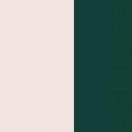
BA
das