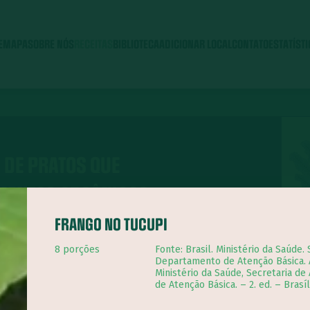
E
MAPA
SOBRE NÓS
RECEITAS
BIBLIOTECA
ADICIONAR LOCAL
CONTATO
ESTATÍST
 DE PRATOS QUE
IMENTOS ORGÂNICOS
FRANGO NO TUCUPI
8 porções
Fonte: Brasil. Ministério da Saúde.
Departamento de Atenção Básica. A
Ministério da Saúde, Secretaria d
de Atenção Básica. – 2. ed. – Brasíl