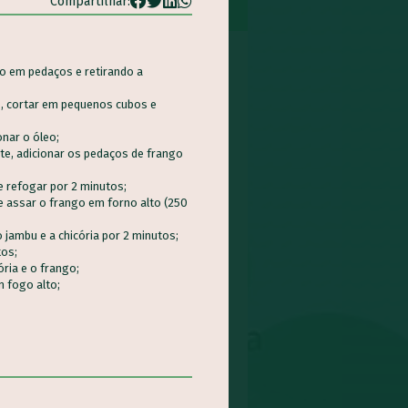
Compartilhar:
o em pedaços e retirando a
o, cortar em pequenos cubos e
onar o óleo;
te, adicionar os pedaços de frango
 e refogar por 2 minutos;
 assar o frango em forno alto (250
o jambu e a chicória por 2 minutos;
tos;
ória e o frango;
 fogo alto;
NDEGAS DE CARNE E
A DE MELANCIA
eitamento Integral dos
ntos - AIA, Pratos
ipais