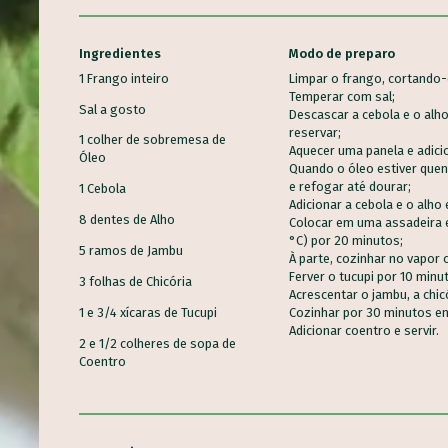
Ingredientes
Modo de preparo
1 Frango inteiro
Limpar o frango, cortando-
Temperar com sal;
Sal a gosto
Descascar a cebola e o alh
reservar;
1 colher de sobremesa de
Aquecer uma panela e adici
Óleo
Quando o óleo estiver quen
e refogar até dourar;
1 Cebola
Adicionar a cebola e o alho
8 dentes de Alho
Colocar em uma assadeira e
°C) por 20 minutos;
5 ramos de Jambu
À parte, cozinhar no vapor 
Ferver o tucupi por 10 minu
3 folhas de Chicória
Acrescentar o jambu, a chic
Cozinhar por 30 minutos em
1 e 3/4 xícaras de Tucupi
Adicionar coentro e servir.
ALMÔ
2 e 1/2 colheres de sopa de
CASC
Coentro
BROA DE CARÁ
Aprov
Bolos, Pães e Tortas Doces,
Alime
entos, Veganas
Sobremesas
Princ