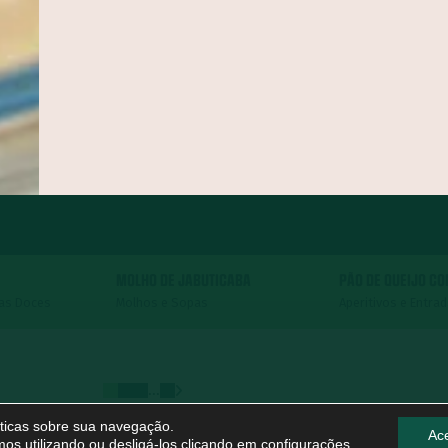
MOLHO DE JABUTICABA
PÃO DE QUEIJO C
tas Doces
Molhos e Sopas
Aperitivos e Entra
...
líticas sobre sua navegação.
Ace
os utilizando ou desligá-los clicando em
configurações
.