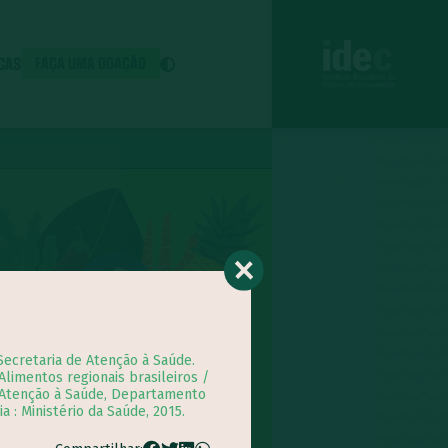
ICAS
FAÇA UMA DOAÇÃO
 Secretaria de Atenção à Saúde.
limentos regionais brasileiros /
e Atenção à Saúde, Departamento
ia : Ministério da Saúde, 2015.