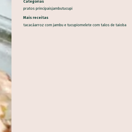
Categorias
pratos principais
jambu
tucupi
Mais receitas
tacacá
arroz com jambu e tucupi
omelete com talos de taioba
R ALIMENTO
Alho
Banana
Salsinha
Tomate
Mandioca
Cenoura
Ceboli
Coentro
Pimentão
Limão
Batata inglesa
Couve
Abacaxi
s alimentos
Milho-verde
Inhame
Espinafre
Laranja
Abobrinha
Aveia
R
eterraba
Melancia
Maçã
Chuchu
Couve-flor
Orégano
Qui
Brócolis
Berinjela
Manga
Ora-pró-nobis
Mamão
Jatobá
V
ndia
Morango
Castanha-do-Brasil
Cacau
Semente de Linhaça
Palma
Jambu
Tucupi
Cheiro-verde
Abacate
Palmito
Maxi
...
co
Manjericão
Uva
Mandioquinha
Amendoim
Gergelim
Ge
 Chia
Alecrim
Almeirão
Pupunha
Peixe
Jabuticaba
major
-terra
Juçara
Pequi
Baru
Shitake
Feijão-de-corda
Amên