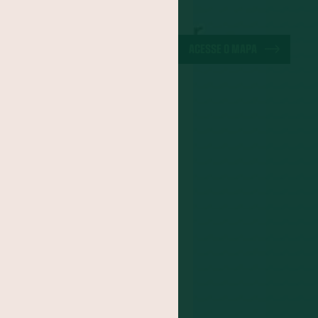
a-do-Pará
ão
Cuscuz
ACESSE O MAPA
iracuí
Butiá
noa
Mirtilo
po
Jacatupé
Farinha de Uarini
Graviola
Cajá
Jenipapo
Umbu
FOGADO
s
itomba
Jambo