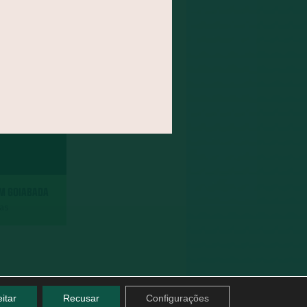
OM GOIABADA
das
itar
Recusar
Configurações