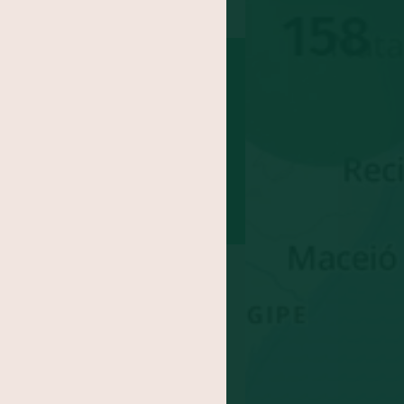
nha
Coco
Batata doce
epolho
Feijão
abo
Maracujá
inagreira
Jaca
Cará
xe
Agrião
ngibre
-gomes
Abricó
doa
Rúcula