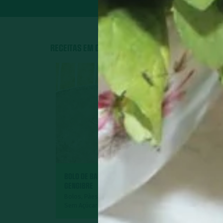
RECEITAS EM DESTAQUE
BOLO DE BANANA COM
GENGIBRE
GEMÜSE
Bolos, Pães e Tortas Doces,
Sem Açúcar
Acompanham