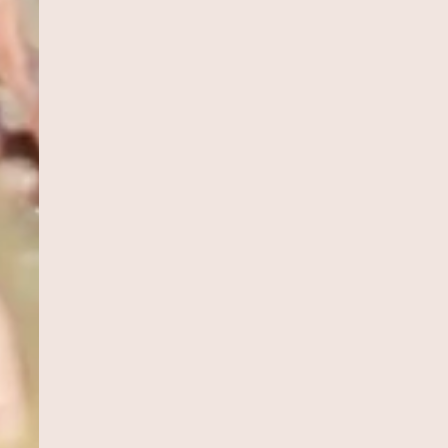
INHÃO
CUCA DE BANANA
MOQUECA CAPIXA
Sobremesas
Pratos Principais
ACAXI COM
DOBRADINHA
CHARUTO
Pratos Principais
Aperitivos e Entra