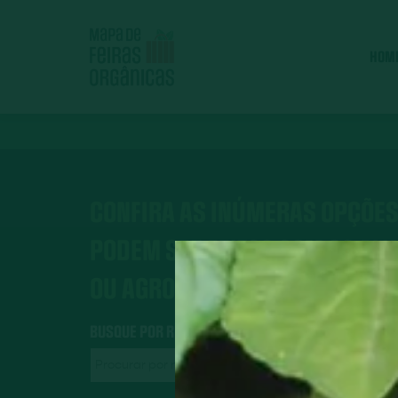
HOM
CONFIRA AS INÚMERAS OPÇÕES
PODEM SER FEITOS COM OS AL
OU AGROECOLÓGICOS.
BUSQUE POR RECEITAS