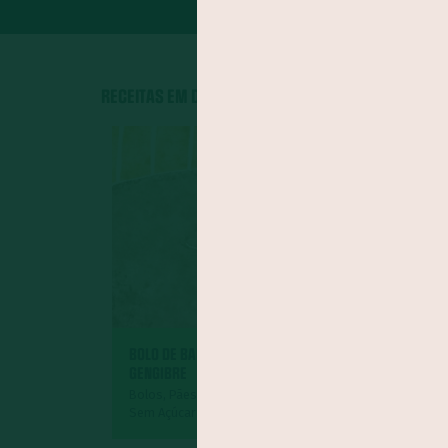
RECEITAS EM DESTAQUE
BOLO DE BANANA COM
GENGIBRE
GEMÜSE
Bolos, Pães e Tortas Doces,
Sem Açúcar
Acompanham