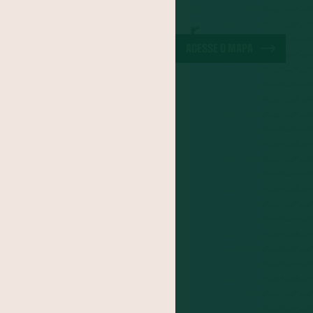
a-do-Pará
ão
Cuscuz
ACESSE O MAPA
iracuí
Butiá
noa
Mirtilo
po
Jacatupé
Farinha de Uarini
Graviola
Cajá
Jenipapo
Umbu
FOGADO
s
itomba
Jambo