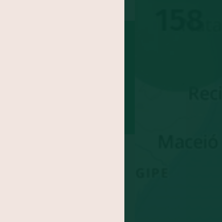
nha
Coco
Batata doce
epolho
Feijão
abo
Maracujá
inagreira
Jaca
Cará
xe
Agrião
ngibre
-gomes
Abricó
doa
Rúcula