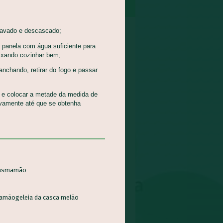
avado e descascado;
 panela com água suficiente para
eixando cozinhar bem;
nchando, retirar do fogo e passar
e e colocar a metade da medida de
ovamente até que se obtenha
NDEGAS DE CARNE E
as
mamão
A DE MELANCIA
eitamento Integral dos
ntos - AIA, Pratos
mamão
geleia da casca melão
ipais