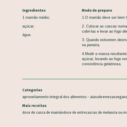
Ingredientes
Modo de preparo
1 mamão médio;
1.O mamão deve ser bem l
açúcar;
2. Colocar as cascas numa
cobri-las e levar ao fogo d
água.
3. Quando estiverem desma
na peneira;
4.Medir a massa resultant
açúcar, levando ao fogo n
consistência gelatinosa.
Categorias
ALMÔ
aproveitamento integral dos alimentos - aia
sobremesas
vegan
CASC
BROA DE CARÁ
Mais receitas
Aprov
Bolos, Pães e Tortas Doces,
Alime
doce de casca de mamão
doce de entrecascas de melancia ou 
entos, Veganas
Sobremesas
Princ