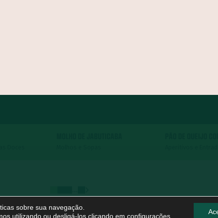
MOLHO DE JABUTICABA
PÃO DE QUEIJO C
tas Doces
Molhos e Sopas
Aperitivos e Entra
...
líticas sobre sua navegação.
Ace
os utilizando ou desligá-los clicando em
configurações
.