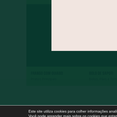
FRANGO COM QUIABO
BOLO DE SAPOTI
Pratos Principais
Bolos, Pães e Tor
Este site utiliza cookies para colher informações ana
Você pode aprender mais sobre os cookies que estam