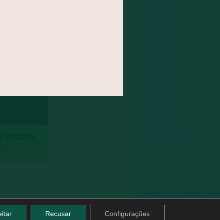
OM GOIABADA
das
itar
Recusar
Configurações