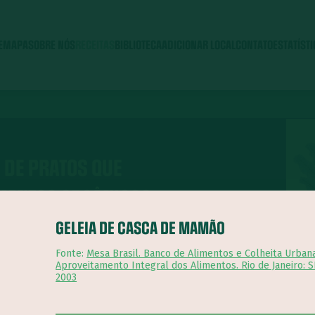
E
MAPA
SOBRE NÓS
RECEITAS
BIBLIOTECA
ADICIONAR LOCAL
CONTATO
ESTATÍST
 DE PRATOS QUE
IMENTOS ORGÂNICOS
GELEIA DE CASCA DE MAMÃO
Fonte:
Mesa Brasil. Banco de Alimentos e Colheita Urbana
Aproveitamento Integral dos Alimentos. Rio de Janeiro: 
2003