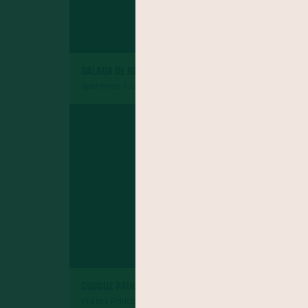
SALADA DE RADITE
ROCAMBOLE DE P
Aperitivos e Entradas
Pratos Principais
SURPRESA DE AB
CUSCUZ PAULISTA
COCO
Pratos Principais
Sobremesas