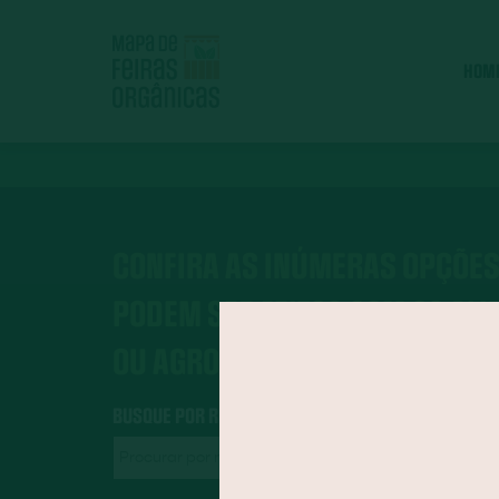
HOM
CONFIRA AS INÚMERAS OPÇÕES
PODEM SER FEITOS COM OS AL
OU AGROECOLÓGICOS.
BUSQUE POR RECEITAS