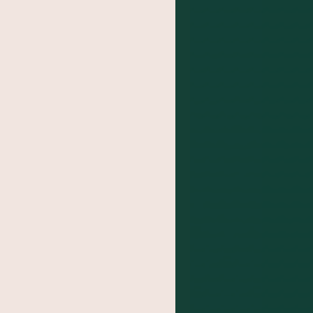
BA
das