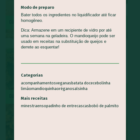
Modo de preparo
Bater todos os ingredientes no liquidificador até ficar
homogêneo.
CUCA DE BANANA
MOQUECA CAPIXABA
Dica: Armazene em um recipiente de vidro por até
uma semana na geladeira. O mandioqueijo pode ser
usado em receitas na substituição de queijos e
derrete ao esquentar!
Categorias
acompanhamentos
veganas
batata doce
cebolinha
limão
mandioquinha
orégano
salsinha
SURPRESA DE ABACAXI COM
CUSCUZ PAULISTA
COCO
Mais receitas
minestra
ensopadinho de entrecascas
bobó de palmito