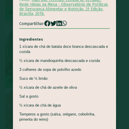
Rede Ideias na Mesa - Observatório de Políticas
Queijo Minas
Guapeva
Maturi
Castanha de baru
de Segurança Alimentar e Nutrição. 2ª Edição.
QUIRERA COM MÚSCULO
REPOLHO ROXO REFOGADO
Brasília, 2016.
Piracuí
Butiá
Cogumelo-de-Paris
Framboesa
Compartilhar:
Tomilho
Manjerona
Louro
Pepino
Quinoa
Mirtilo
Damasco
Bertalha
Acelga
Goiaba
Ingredientes
Capim Cidreira
Alface
Salsão/Aipo
Jacatupé
1 xícara de chá de batata doce branca descascada e
cozida
Azedinha
Araruta
Nirá
Semente de Girassol
½ xícara de mandioquinha descascada e cozida
Shimeji
Jiló
Araticum
Farinha de Uarini
Vagem
3 colheres de sopa de polvilho azedo
Gueroba
Fruta-pão
Lentilha
Pinha
Suco de ½ limão
SALADA DE RADITE
ROCAMBOLE DE PINHÃO
Marmelada-de-cachorro
Graviola
Cajá
Ingá
½ xícara de chá de azeite de oliva
Cajarana
Biribá
Bacuri
Abiu
Sal a gosto
Abacaxi-do-cerrado
Carambola
Jenipapo
Umbu
½ xícara de chá de água
Ciriguela
Murici
Açaí
Pera-do-cerrado
Caqui
Temperos a gosto (salsa, orégano, cebolinha,
Nectarina
Pitanga
Pitomba
Jambo
Figo
pimenta do reino)
Mostarda-de-folha
Caju