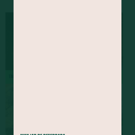
...
Ora-pró-nobis
Mamão
Jatobá
Vinagreira
Cravo-da-Índia
Morango
Castanha-do-Brasil
Cacau
Semente de Linhaça
Jaca
Cará
Taioba
Palma
Jambu
Tucupi
Cheiro-verde
Abacate
Palmito
Maxixe
Agrião
Grão-de-bico
Manjericão
Uva
Mandioquinha
Amendoim
Gergelim
Gengibre
Semente de Chia
Alecrim
Almeirão
Pupunha
Peixe
Jabuticaba
major-gomes
TACACÁ
TORTA DE MAÇÃ
Abricó
Açafrão-da-terra
Juçara
Pequi
Baru
Shitake
Feijão-de-corda
Amêndoa
Rúcula
Cominho
Caruru
Serralha
Soja
Melão
Tangerina
Pêssego
Chicória-do-Pará
Beldroega
Cupuaçu
Cagaita
Camarão
Quirera de milho
Radite
Pinhão
Cuscuz
Sapoti
Goiabada