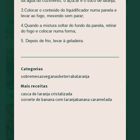
da água do cozimento, o açúcar e o suco de laranja;
3.Colocar o conteúdo do liquidificador numa panela e
levar ao fogo, mexendo sem parar;
CUCA DE BANANA
MOQUECA CAPIXABA
4.Quando a mistura soltar do fundo da panela, retirar
do fogo e colocar numa forma;
5. Depois de frio, levar à geladeira.
Categorias
sobremesas
veganas
beterraba
laranja
Mais receitas
SURPRESA DE ABACAXI COM
casca de laranja cristalizada
CUSCUZ PAULISTA
COCO
sorvete de banana com laranja
banana caramelada