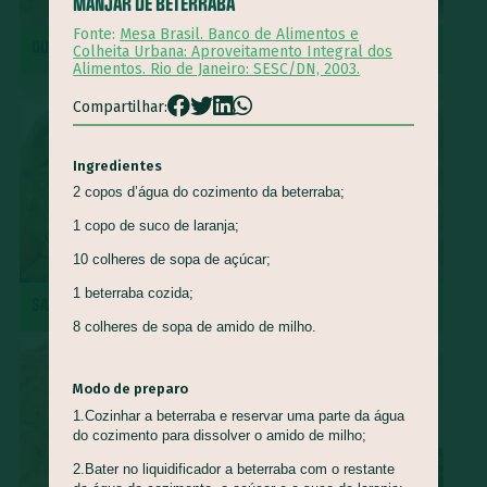
MANJAR DE BETERRABA
Queijo Minas
Guapeva
Maturi
Castanha de baru
Fonte:
Mesa Brasil. Banco de Alimentos e
QUIRERA COM MÚSCULO
REPOLHO ROXO REFOGADO
Colheita Urbana: Aproveitamento Integral dos
Piracuí
Butiá
Cogumelo-de-Paris
Framboesa
Alimentos. Rio de Janeiro: SESC/DN, 2003.
Tomilho
Manjerona
Louro
Pepino
Quinoa
Compartilhar:
Mirtilo
Damasco
Bertalha
Acelga
Goiaba
Ingredientes
Capim Cidreira
Alface
Salsão/Aipo
Jacatupé
2 copos d’água do cozimento da beterraba;
Azedinha
Araruta
Nirá
Semente de Girassol
1 copo de suco de laranja;
Shimeji
Jiló
Araticum
Farinha de Uarini
Vagem
10 colheres de sopa de açúcar;
Gueroba
Fruta-pão
Lentilha
Pinha
1 beterraba cozida;
SALADA DE RADITE
ROCAMBOLE DE PINHÃO
Marmelada-de-cachorro
Graviola
Cajá
Ingá
8 colheres de sopa de amido de milho.
Cajarana
Biribá
Bacuri
Abiu
Abacaxi-do-cerrado
Carambola
Jenipapo
Umbu
Modo de preparo
Ciriguela
Murici
Açaí
Pera-do-cerrado
Caqui
1.Cozinhar a beterraba e reservar uma parte da água
do cozimento para dissolver o amido de milho;
Nectarina
Pitanga
Pitomba
Jambo
Figo
2.Bater no liquidificador a beterraba com o restante
Mostarda-de-folha
Caju