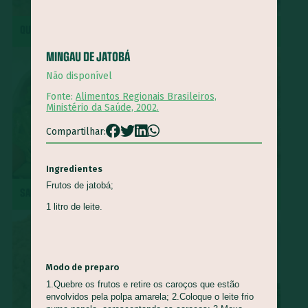
Queijo Minas
Guapeva
Maturi
Castanha de baru
QUIRERA COM MÚSCULO
REPOLHO ROXO REFOGADO
Piracuí
Butiá
Cogumelo-de-Paris
Framboesa
MINGAU DE JATOBÁ
Tomilho
Manjerona
Louro
Pepino
Quinoa
Não disponível
Mirtilo
Damasco
Bertalha
Acelga
Goiaba
Fonte:
Alimentos Regionais Brasileiros,
Capim Cidreira
Alface
Salsão/Aipo
Jacatupé
Ministério da Saúde, 2002.
Azedinha
Araruta
Nirá
Semente de Girassol
Compartilhar:
Shimeji
Jiló
Araticum
Farinha de Uarini
Vagem
Ingredientes
Gueroba
Fruta-pão
Lentilha
Pinha
Frutos de jatobá;
SALADA DE RADITE
ROCAMBOLE DE PINHÃO
Marmelada-de-cachorro
Graviola
Cajá
Ingá
1 litro de leite.
Cajarana
Biribá
Bacuri
Abiu
Abacaxi-do-cerrado
Carambola
Jenipapo
Umbu
Ciriguela
Murici
Açaí
Pera-do-cerrado
Caqui
Modo de preparo
Nectarina
Pitanga
Pitomba
Jambo
Figo
1.Quebre os frutos e retire os caroços que estão
envolvidos pela polpa amarela; 2.Coloque o leite frio
Mostarda-de-folha
Caju