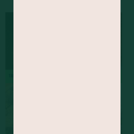
...
Ora-pró-nobis
Mamão
Jatobá
Vinagreira
Cravo-da-Índia
Morango
Castanha-do-Brasil
Cacau
Semente de Linhaça
Jaca
Cará
Taioba
Palma
Jambu
Tucupi
Cheiro-verde
Abacate
Palmito
Maxixe
Agrião
Grão-de-bico
Manjericão
Uva
Mandioquinha
Amendoim
Gergelim
Gengibre
Semente de Chia
Alecrim
Almeirão
Pupunha
Peixe
Jabuticaba
major-gomes
TACACÁ
TORTA DE MAÇÃ
Abricó
Açafrão-da-terra
Juçara
Pequi
Baru
Shitake
Feijão-de-corda
Amêndoa
Rúcula
Cominho
Caruru
Serralha
Soja
Melão
Tangerina
Pêssego
Chicória-do-Pará
Beldroega
Cupuaçu
Cagaita
Camarão
Quirera de milho
Radite
Pinhão
Cuscuz
Sapoti
Goiabada