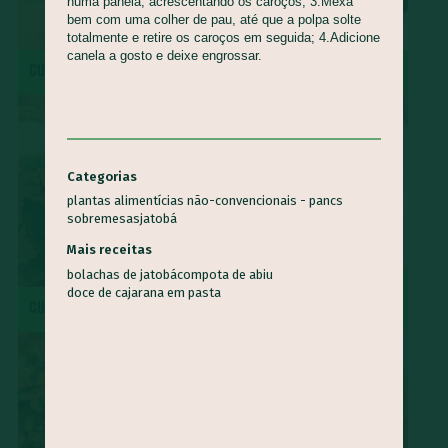
numa panela, acrescentando os caroços; 3.Mexa
bem com uma colher de pau, até que a polpa solte
totalmente e retire os caroços em seguida; 4.Adicione
canela a gosto e deixe engrossar.
CUCA DE BANANA
MOQUECA CAPIXABA
Categorias
plantas alimentícias não-convencionais - pancs
sobremesas
jatobá
Mais receitas
bolachas de jatobá
compota de abiu
SURPRESA DE ABACAXI COM
doce de cajarana em pasta
CUSCUZ PAULISTA
COCO