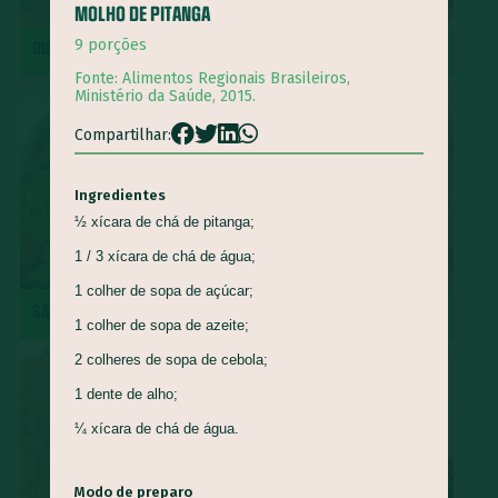
MOLHO DE PITANGA
Queijo Minas
Guapeva
Maturi
Castanha de baru
9 porções
QUIRERA COM MÚSCULO
REPOLHO ROXO REFOGADO
Piracuí
Butiá
Cogumelo-de-Paris
Framboesa
Fonte: Alimentos Regionais Brasileiros,
Ministério da Saúde, 2015.
Tomilho
Manjerona
Louro
Pepino
Quinoa
Compartilhar:
Mirtilo
Damasco
Bertalha
Acelga
Goiaba
Capim Cidreira
Alface
Salsão/Aipo
Jacatupé
Ingredientes
Azedinha
Araruta
Nirá
Semente de Girassol
½ xícara de chá de pitanga;
Shimeji
Jiló
Araticum
Farinha de Uarini
Vagem
1 / 3 xícara de chá de água;
Gueroba
Fruta-pão
Lentilha
Pinha
1 colher de sopa de açúcar;
SALADA DE RADITE
ROCAMBOLE DE PINHÃO
Marmelada-de-cachorro
Graviola
Cajá
Ingá
1 colher de sopa de azeite;
Cajarana
Biribá
Bacuri
Abiu
2 colheres de sopa de cebola;
Abacaxi-do-cerrado
Carambola
Jenipapo
Umbu
1 dente de alho;
Ciriguela
Murici
Açaí
Pera-do-cerrado
Caqui
¼ xícara de chá de água.
Nectarina
Pitanga
Pitomba
Jambo
Figo
Modo de preparo
Mostarda-de-folha
Caju