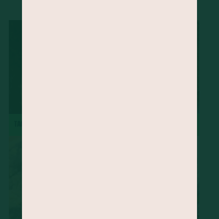
...
Ora-pró-nobis
Mamão
Jatobá
Vinagreira
Cravo-da-Índia
Morango
Castanha-do-Brasil
Cacau
Semente de Linhaça
Jaca
Cará
Taioba
Palma
Jambu
Tucupi
Cheiro-verde
Abacate
Palmito
Maxixe
Agrião
Grão-de-bico
Manjericão
Uva
Mandioquinha
Amendoim
Gergelim
Gengibre
Semente de Chia
Alecrim
Almeirão
Pupunha
Peixe
Jabuticaba
major-gomes
TACACÁ
TORTA DE MAÇÃ
Abricó
Açafrão-da-terra
Juçara
Pequi
Baru
Shitake
Feijão-de-corda
Amêndoa
Rúcula
Cominho
Caruru
Serralha
Soja
Melão
Tangerina
Pêssego
Chicória-do-Pará
Beldroega
Cupuaçu
Cagaita
Camarão
Quirera de milho
Radite
Pinhão
Cuscuz
Sapoti
Goiabada