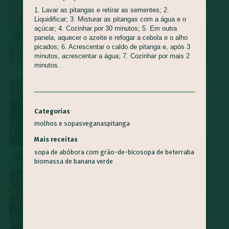
1. Lavar as pitangas e retirar as sementes; 2.
Liquidificar; 3. Misturar as pitangas com a água e o
açúcar; 4. Cozinhar por 30 minutos; 5. Em outra
CUCA DE BANANA
MOQUECA CAPIXABA
panela, aquecer o azeite e refogar a cebola e o alho
picados; 6. Acrescentar o caldo de pitanga e, após 3
minutos, acrescentar a água; 7. Cozinhar por mais 2
minutos.
Categorias
molhos e sopas
veganas
pitanga
Mais receitas
SURPRESA DE ABACAXI COM
sopa de abóbora com grão-de-bico
sopa de beterraba
CUSCUZ PAULISTA
COCO
biomassa de banana verde