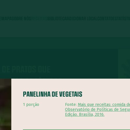
E
MAPA
SOBRE NÓS
RECEITAS
BIBLIOTECA
ADICIONAR LOCAL
CONTATO
ESTATÍST
 DE PRATOS QUE
IMENTOS ORGÂNICOS
PANELINHA DE VEGETAIS
1 porção
Fonte:
Mais que receitas: comida d
Observatório de Políticas de Segu
Edição. Brasília, 2016.