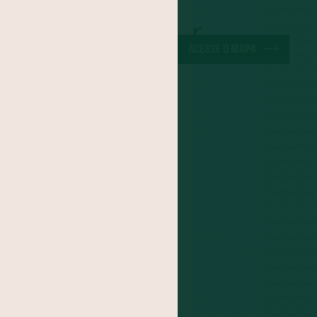
a-do-Pará
ão
Cuscuz
ACESSE O MAPA
iracuí
Butiá
noa
Mirtilo
po
Jacatupé
Farinha de Uarini
Graviola
Cajá
Jenipapo
Umbu
FOGADO
s
itomba
Jambo