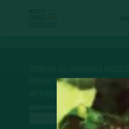
HOM
CONFIRA AS INÚMERAS OPÇÕES
PODEM SER FEITOS COM OS AL
OU AGROECOLÓGICOS.
BUSQUE POR RECEITAS