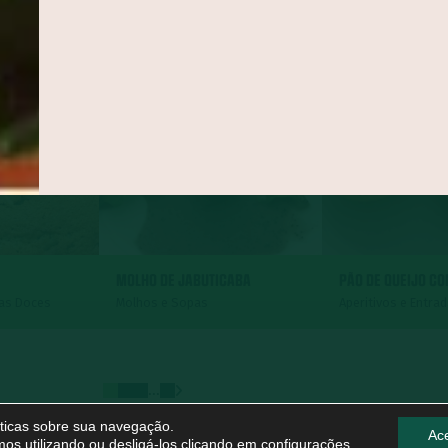
MOLHO DE JABUTICABA
PÃO DE QUEIJO C
tas Doces
Molhos e Sopas
Aperitivos e Entra
...
líticas sobre sua navegação.
Ace
os utilizando ou desligá-los clicando em
configurações
.