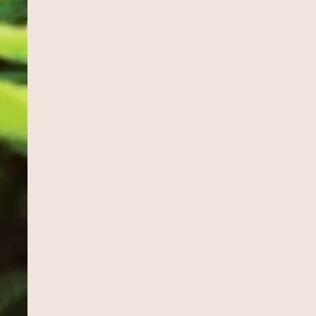
INHÃO
CUCA DE BANANA
MOQUECA CAPIXA
Sobremesas
Pratos Principais
ACAXI COM
DOBRADINHA
CHARUTO
Pratos Principais
Aperitivos e Entra