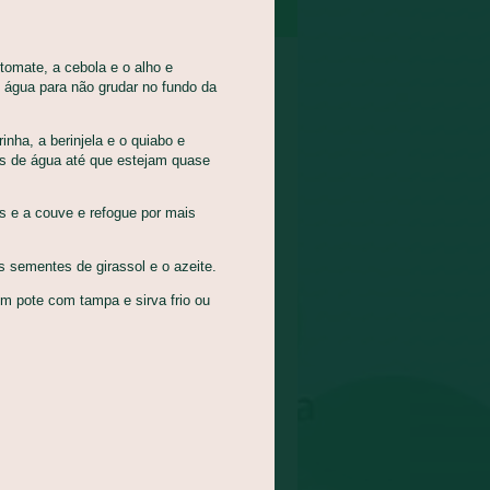
omate, a cebola e o alho e
 água para não grudar no fundo da
inha, a berinjela e o quiabo e
s de água até que estejam quase
is e a couve e refogue por mais
 sementes de girassol e o azeite.
m pote com tampa e sirva frio ou
NDEGAS DE CARNE E
A DE MELANCIA
eitamento Integral dos
ntos - AIA, Pratos
ipais