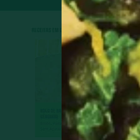
RECEITAS EM DESTAQUE
BOLO DE BANANA COM
GENGIBRE
GEMÜSE
Bolos, Pães e Tortas Doces,
Sem Açúcar
Acompanham