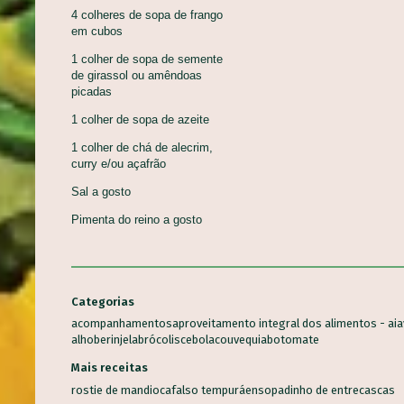
4 colheres de sopa de frango
em cubos
1 colher de sopa de semente
de girassol ou amêndoas
R ALIMENTO
picadas
1 colher de sopa de azeite
Alho
Banana
Salsinha
Tomate
Mandioca
Cenoura
Ceboli
1 colher de chá de alecrim,
Coentro
Pimentão
Limão
Batata inglesa
Couve
Abacaxi
curry e/ou açafrão
s alimentos
Milho-verde
Inhame
Espinafre
Laranja
Abobrinha
Aveia
R
Sal a gosto
eterraba
Melancia
Maçã
Chuchu
Couve-flor
Orégano
Qui
Pimenta do reino a gosto
Brócolis
Berinjela
Manga
Ora-pró-nobis
Mamão
Jatobá
V
ndia
Morango
Castanha-do-Brasil
Cacau
Semente de Linhaça
Categorias
Palma
Jambu
Tucupi
Cheiro-verde
Abacate
Palmito
Maxi
...
acompanhamentos
aproveitamento integral dos alimentos - aia
co
Manjericão
Uva
Mandioquinha
Amendoim
Gergelim
Ge
alho
berinjela
brócolis
cebola
couve
quiabo
tomate
 Chia
Alecrim
Almeirão
Pupunha
Peixe
Jabuticaba
major
Mais receitas
-terra
Juçara
Pequi
Baru
Shitake
Feijão-de-corda
Amên
rostie de mandioca
falso tempurá
ensopadinho de entrecascas