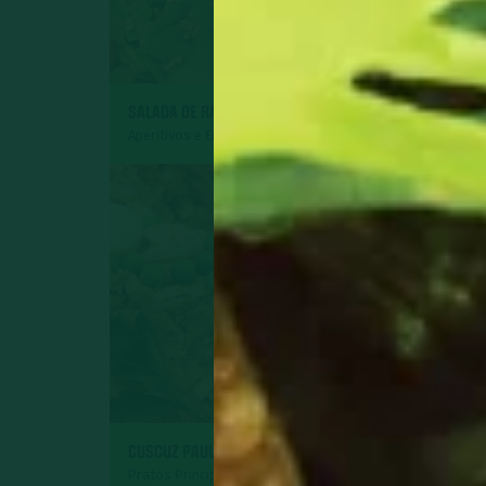
SALADA DE RADITE
ROCAMBOLE DE P
Aperitivos e Entradas
Pratos Principais
SURPRESA DE AB
CUSCUZ PAULISTA
COCO
Pratos Principais
Sobremesas