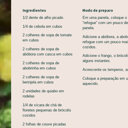
Ingredientes
Modo de preparo
1/2 dente de alho picado
Em uma panela, coloque o t
“refogue” com um pouco de
1/4 de cebola em cubos
panela.
2 colheres de sopa de tomate
Adicione a abóbora, a abobr
em cubos
refogue com um pouco mai
cozidos.
2 colheres de sopa de
abóbora com casca em cubos
Adicione o frango, o brócol
alguns instantes.
2 colheres de sopa de
abobrinha em cubos
Acrescente os temperos, as
2 colheres de sopa de
Coloque a preparação em u
berinjela em cubos
aquecido.
2 unidades de quiabo em
ALMÔ
rodelas
CASC
1/4 de xícara de chá de
BROA DE CARÁ
Aprov
floretes pequenas de brócolis
Bolos, Pães e Tortas Doces,
Alime
cozidos
entos, Veganas
Sobremesas
Princ
2 folhas de couve picadas