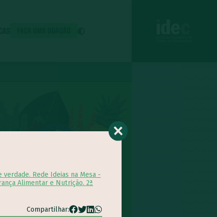
ICAS
FAÇA UMA DOAÇÃO
e verdade. Rede Ideias na Mesa -
rança Alimentar e Nutrição. 2ª
Compartilhar: