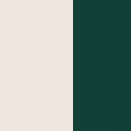
BA
das