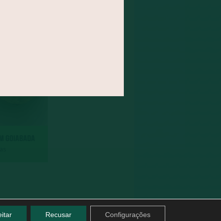
OM GOIABADA
das
itar
Recusar
Configurações