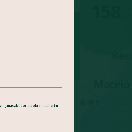
nha
Coco
Batata doce
epolho
Feijão
abo
Maracujá
inagreira
Jaca
Cará
xe
Agrião
veganas
abóbora
abobrinha
alecrim
ngibre
-gomes
Abricó
doa
Rúcula