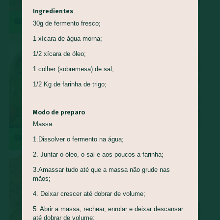
Ingredientes
Queijo Minas
Guapeva
Maturi
Castanha de baru
QUIRERA COM MÚSCULO
REPOLHO ROXO REFOGADO
30g de fermento fresco;
Piracuí
Butiá
Cogumelo-de-Paris
Framboesa
1 xícara de água morna;
Tomilho
Manjerona
Louro
Pepino
Quinoa
1/2 xícara de óleo;
Mirtilo
Damasco
Bertalha
Acelga
Goiaba
1 colher (sobremesa) de sal;
Capim Cidreira
Alface
Salsão/Aipo
Jacatupé
1/2 Kg de farinha de trigo;
Azedinha
Araruta
Nirá
Semente de Girassol
Shimeji
Jiló
Araticum
Farinha de Uarini
Vagem
Modo de preparo
Gueroba
Fruta-pão
Lentilha
Pinha
Massa:
SALADA DE RADITE
ROCAMBOLE DE PINHÃO
1.Dissolver o fermento na água;
Marmelada-de-cachorro
Graviola
Cajá
Ingá
2. Juntar o óleo, o sal e aos poucos a farinha;
Cajarana
Biribá
Bacuri
Abiu
3.Amassar tudo até que a massa não grude nas
Abacaxi-do-cerrado
Carambola
Jenipapo
Umbu
mãos;
Ciriguela
Murici
Açaí
Pera-do-cerrado
Caqui
4. Deixar crescer até dobrar de volume;
Nectarina
Pitanga
Pitomba
Jambo
Figo
5. Abrir a massa, rechear, enrolar e deixar descansar
até dobrar de volume;
Mostarda-de-folha
Caju