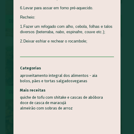
6.Levar para assar em forno pré-aquecido.
Recheio:
CUCA DE BANANA
MOQUECA CAPIXABA
1.Fazer um refogado com alho, cebola, folhas e talos
diversos (beterraba, nabo, espinafre, couve etc.);
2.Deixar esfriar e rechear o rocambole;
Categorias
aproveitamento integral dos alimentos - aia
bolos, pães e tortas salgados
veganas
SURPRESA DE ABACAXI COM
Mais receitas
CUSCUZ PAULISTA
COCO
quiche de tofu com shitake e cascas de abóbora
doce de casca de maracujá
almeirão com sobras de arroz