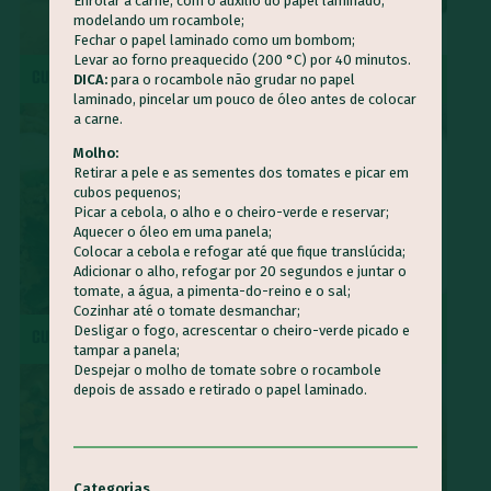
Enrolar a carne, com o auxílio do papel laminado,
modelando um rocambole;
Fechar o papel laminado como um bombom;
Levar ao forno preaquecido (200 °C) por 40 minutos.
CUCA DE BANANA
MOQUECA CAPIXABA
DICA:
para o rocambole não grudar no papel
laminado, pincelar um pouco de óleo antes de colocar
a carne.
Molho:
Retirar a pele e as sementes dos tomates e picar em
cubos pequenos;
Picar a cebola, o alho e o cheiro-verde e reservar;
Aquecer o óleo em uma panela;
Colocar a cebola e refogar até que fique translúcida;
Adicionar o alho, refogar por 20 segundos e juntar o
tomate, a água, a pimenta-do-reino e o sal;
Cozinhar até o tomate desmanchar;
SURPRESA DE ABACAXI COM
Desligar o fogo, acrescentar o cheiro-verde picado e
CUSCUZ PAULISTA
COCO
tampar a panela;
Despejar o molho de tomate sobre o rocambole
depois de assado e retirado o papel laminado.
Categorias