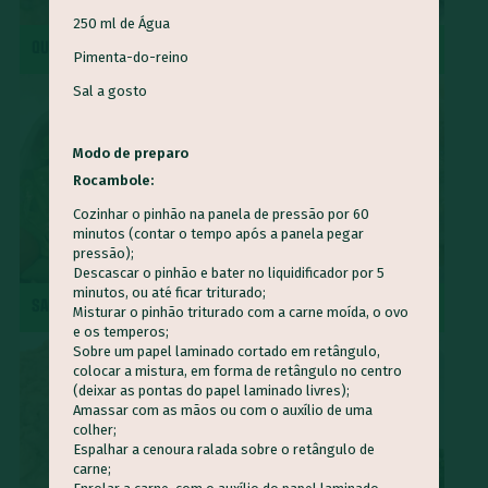
250 ml de Água
Queijo Minas
Guapeva
Maturi
Castanha de baru
QUIRERA COM MÚSCULO
REPOLHO ROXO REFOGADO
Pimenta-do-reino
Piracuí
Butiá
Cogumelo-de-Paris
Framboesa
Sal a gosto
Tomilho
Manjerona
Louro
Pepino
Quinoa
Mirtilo
Damasco
Bertalha
Acelga
Goiaba
Modo de preparo
Capim Cidreira
Alface
Salsão/Aipo
Jacatupé
Rocambole:
Azedinha
Araruta
Nirá
Semente de Girassol
Cozinhar o pinhão na panela de pressão por 60
minutos (contar o tempo após a panela pegar
Shimeji
Jiló
Araticum
Farinha de Uarini
Vagem
pressão);
Descascar o pinhão e bater no liquidificador por 5
Gueroba
Fruta-pão
Lentilha
Pinha
minutos, ou até ficar triturado;
SALADA DE RADITE
ROCAMBOLE DE PINHÃO
Marmelada-de-cachorro
Graviola
Cajá
Ingá
Misturar o pinhão triturado com a carne moída, o ovo
e os temperos;
Cajarana
Biribá
Bacuri
Abiu
Sobre um papel laminado cortado em retângulo,
colocar a mistura, em forma de retângulo no centro
Abacaxi-do-cerrado
Carambola
Jenipapo
Umbu
(deixar as pontas do papel laminado livres);
Amassar com as mãos ou com o auxílio de uma
Ciriguela
Murici
Açaí
Pera-do-cerrado
Caqui
colher;
Espalhar a cenoura ralada sobre o retângulo de
Nectarina
Pitanga
Pitomba
Jambo
Figo
carne;
Mostarda-de-folha
Caju