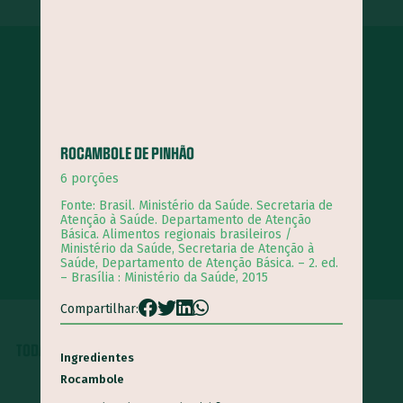
FILTRE POR TIPO DE RECEITA
FILTRE POR ALIMENTO
ROCAMBOLE DE PINHÃO
6 porções
Cebola
Alho
Banana
Salsinha
Tomate
Fonte: Brasil. Ministério da Saúde. Secretaria de
Atenção à Saúde. Departamento de Atenção
Mandioca
Cenoura
Cebolinha
Coco
Abóbora
Básica. Alimentos regionais brasileiros /
Ministério da Saúde, Secretaria de Atenção à
Ver todos os alimentos
Coentro
Pimentão
Limão
Batata inglesa
Couve
Saúde, Departamento de Atenção Básica. – 2. ed.
– Brasília : Ministério da Saúde, 2015
Abacaxi
Batata doce
Canela
Milho-verde
Inhame
Espinafre
Laranja
Abobrinha
Aveia
Compartilhar:
Repolho
Feijão
Arroz
Beterraba
Melancia
TODAS AS PUBLICAÇÕES
Ingredientes
Maçã
Chuchu
Couve-flor
Orégano
Quiabo
Rocambole
Maracujá
Hortelã
Brócolis
Berinjela
Manga