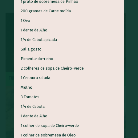
1 prato de sobremesa de Pinhão
...
Ora-pró-nobis
Mamão
Jatobá
Vinagreira
200 gramas de Carne moída
Cravo-da-Índia
Morango
Castanha-do-Brasil
1 Ovo
Cacau
Semente de Linhaça
Jaca
Cará
Taioba
1 dente de Alho
Palma
Jambu
Tucupi
Cheiro-verde
Abacate
1/4 de Cebola picada
Palmito
Maxixe
Agrião
Grão-de-bico
Manjericão
Sal a gosto
Uva
Mandioquinha
Amendoim
Gergelim
Pimenta-do-reino
Gengibre
Semente de Chia
Alecrim
Almeirão
2 colheres de sopa de Cheiro-verde
Pupunha
Peixe
Jabuticaba
major-gomes
TACACÁ
TORTA DE MAÇÃ
1 Cenoura ralada
Abricó
Açafrão-da-terra
Juçara
Pequi
Baru
Molho
Shitake
Feijão-de-corda
Amêndoa
Rúcula
3 Tomates
Cominho
Caruru
Serralha
Soja
Melão
1/4 de Cebola
1 dente de Alho
Tangerina
Pêssego
Chicória-do-Pará
Beldroega
1 colher de sopa de Cheiro-verde
Cupuaçu
Cagaita
Camarão
Quirera de milho
1 colher de sobremesa de Óleo
Radite
Pinhão
Cuscuz
Sapoti
Goiabada