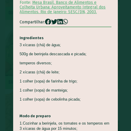
Fonte:
Mesa Brasil. Banco de Alimentos e
Colheita Urbana: Aproveitamento Integral dos
Queijo Minas
Guapeva
Maturi
Castanha de baru
Alimentos. Rio de Janeiro: SESC/DN, 2003.
QUIRERA COM MÚSCULO
REPOLHO ROXO REFOGADO
Piracuí
Butiá
Cogumelo-de-Paris
Framboesa
Compartilhar:
Tomilho
Manjerona
Louro
Pepino
Quinoa
Mirtilo
Damasco
Bertalha
Acelga
Goiaba
Ingredientes
3 xícaras (chá) de água;
Capim Cidreira
Alface
Salsão/Aipo
Jacatupé
500g de berinjela descascada e picada;
Azedinha
Araruta
Nirá
Semente de Girassol
temperos diversos;
Shimeji
Jiló
Araticum
Farinha de Uarini
Vagem
2 xícaras (chá) de leite;
Gueroba
Fruta-pão
Lentilha
Pinha
1 colher (sopa) de farinha de trigo;
SALADA DE RADITE
ROCAMBOLE DE PINHÃO
Marmelada-de-cachorro
Graviola
Cajá
Ingá
1 colher (sopa) de manteiga;
Cajarana
Biribá
Bacuri
Abiu
1 colher (sopa) de cebolinha picada;
Abacaxi-do-cerrado
Carambola
Jenipapo
Umbu
Ciriguela
Murici
Açaí
Pera-do-cerrado
Caqui
Modo de preparo
Nectarina
Pitanga
Pitomba
Jambo
Figo
1.Cozinhar a berinjela, os tomates e os temperos em
3 xícaras de água por 15 minutos;
Mostarda-de-folha
Caju