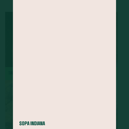
...
Ora-pró-nobis
Mamão
Jatobá
Vinagreira
Cravo-da-Índia
Morango
Castanha-do-Brasil
Cacau
Semente de Linhaça
Jaca
Cará
Taioba
Palma
Jambu
Tucupi
Cheiro-verde
Abacate
Palmito
Maxixe
Agrião
Grão-de-bico
Manjericão
Uva
Mandioquinha
Amendoim
Gergelim
Gengibre
Semente de Chia
Alecrim
Almeirão
Pupunha
Peixe
Jabuticaba
major-gomes
TACACÁ
TORTA DE MAÇÃ
Abricó
Açafrão-da-terra
Juçara
Pequi
Baru
Shitake
Feijão-de-corda
Amêndoa
Rúcula
Cominho
Caruru
Serralha
Soja
Melão
Tangerina
Pêssego
Chicória-do-Pará
Beldroega
Cupuaçu
Cagaita
Camarão
Quirera de milho
SOPA INDIANA
Radite
Pinhão
Cuscuz
Sapoti
Goiabada