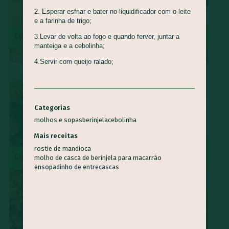
2. Esperar esfriar e bater no liquidificador com o leite
e a farinha de trigo;
CUCA DE BANANA
MOQUECA CAPIXABA
3.Levar de volta ao fogo e quando ferver, juntar a
manteiga e a cebolinha;
4.Servir com queijo ralado;
Categorias
molhos e sopas
berinjela
cebolinha
Mais receitas
SURPRESA DE ABACAXI COM
rostie de mandioca
CUSCUZ PAULISTA
COCO
molho de casca de berinjela para macarrão
ensopadinho de entrecascas