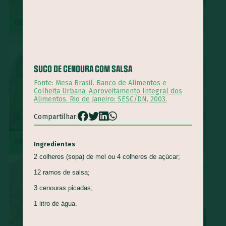
Queijo Minas
Guapeva
Maturi
Castanha de baru
QUIRERA COM MÚSCULO
REPOLHO ROXO REFOGADO
Piracuí
Butiá
Cogumelo-de-Paris
Framboesa
Tomilho
Manjerona
Louro
Pepino
Quinoa
Mirtilo
Damasco
Bertalha
Acelga
Goiaba
SUCO DE CENOURA COM SALSA
Capim Cidreira
Alface
Salsão/Aipo
Jacatupé
Fonte:
Mesa Brasil. Banco de Alimentos e
Colheita Urbana: Aproveitamento Integral dos
Azedinha
Araruta
Nirá
Semente de Girassol
Alimentos. Rio de Janeiro: SESC/DN, 2003.
Shimeji
Jiló
Araticum
Farinha de Uarini
Vagem
Compartilhar:
Gueroba
Fruta-pão
Lentilha
Pinha
SALADA DE RADITE
ROCAMBOLE DE PINHÃO
Marmelada-de-cachorro
Graviola
Cajá
Ingá
Ingredientes
2 colheres (sopa) de mel ou 4 colheres de açúcar;
Cajarana
Biribá
Bacuri
Abiu
12 ramos de salsa;
Abacaxi-do-cerrado
Carambola
Jenipapo
Umbu
3 cenouras picadas;
Ciriguela
Murici
Açaí
Pera-do-cerrado
Caqui
1 litro de água.
Nectarina
Pitanga
Pitomba
Jambo
Figo
Mostarda-de-folha
Caju