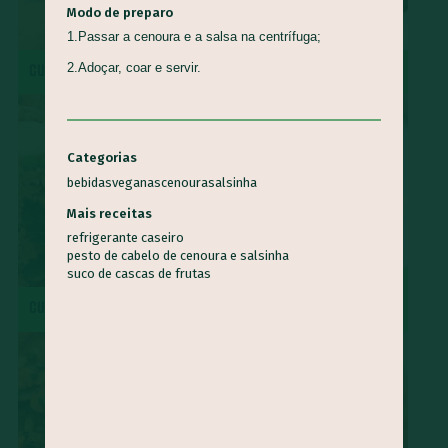
Modo de preparo
1.Passar a cenoura e a salsa na centrífuga;
2.Adoçar, coar e servir.
CUCA DE BANANA
MOQUECA CAPIXABA
Categorias
bebidas
veganas
cenoura
salsinha
Mais receitas
refrigerante caseiro
pesto de cabelo de cenoura e salsinha
suco de cascas de frutas
SURPRESA DE ABACAXI COM
CUSCUZ PAULISTA
COCO