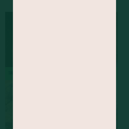
...
Ora-pró-nobis
Mamão
Jatobá
Vinagreira
Cravo-da-Índia
Morango
Castanha-do-Brasil
Cacau
Semente de Linhaça
Jaca
Cará
Taioba
Palma
Jambu
Tucupi
Cheiro-verde
Abacate
Palmito
Maxixe
Agrião
Grão-de-bico
Manjericão
Uva
Mandioquinha
Amendoim
Gergelim
Gengibre
Semente de Chia
Alecrim
Almeirão
Pupunha
Peixe
Jabuticaba
major-gomes
TACACÁ
TORTA DE MAÇÃ
Abricó
Açafrão-da-terra
Juçara
Pequi
Baru
Shitake
Feijão-de-corda
Amêndoa
Rúcula
Cominho
Caruru
Serralha
Soja
Melão
Tangerina
Pêssego
Chicória-do-Pará
Beldroega
Cupuaçu
Cagaita
Camarão
Quirera de milho
Radite
Pinhão
Cuscuz
Sapoti
Goiabada