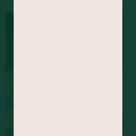
...
Ora-pró-nobis
Mamão
Jatobá
Vinagreira
Cravo-da-Índia
Morango
Castanha-do-Brasil
Cacau
Semente de Linhaça
Jaca
Cará
Taioba
Palma
Jambu
Tucupi
Cheiro-verde
Abacate
Palmito
Maxixe
Agrião
Grão-de-bico
Manjericão
Uva
Mandioquinha
Amendoim
Gergelim
Gengibre
Semente de Chia
Alecrim
Almeirão
Pupunha
Peixe
Jabuticaba
major-gomes
TACACÁ
TORTA DE MAÇÃ
Abricó
Açafrão-da-terra
Juçara
Pequi
Baru
Shitake
Feijão-de-corda
Amêndoa
Rúcula
Cominho
Caruru
Serralha
Soja
Melão
Tangerina
Pêssego
Chicória-do-Pará
Beldroega
Cupuaçu
Cagaita
Camarão
Quirera de milho
Radite
Pinhão
Cuscuz
Sapoti
Goiabada