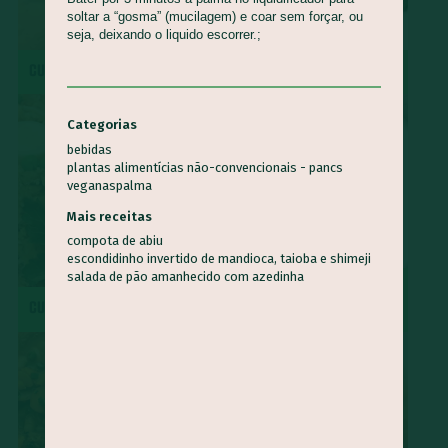
soltar a “gosma” (mucilagem) e coar sem forçar, ou
seja, deixando o liquido escorrer.;
CUCA DE BANANA
MOQUECA CAPIXABA
Categorias
bebidas
plantas alimentícias não-convencionais - pancs
veganas
palma
Mais receitas
compota de abiu
escondidinho invertido de mandioca, taioba e shimeji
salada de pão amanhecido com azedinha
SURPRESA DE ABACAXI COM
CUSCUZ PAULISTA
COCO