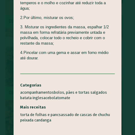
temperos e o molho e cozinhar até reduzir toda a
água;
2.Por último, misturar os ovos;
CUCA DE BANANA
MOQUECA CAPIXABA
3. Misturar os ingredientes da massa, espalhar 1/2
massa em forma refratária previamente untada e
polvilhada, colocar todo o recheio e cobrir com o
restante da massa;
4.Pincelar com uma gema e assar em forno médio
até dourar.
Categorias
SURPRESA DE ABACAXI COM
CUSCUZ PAULISTA
COCO
acompanhamentos
bolos, pães e tortas salgados
batata inglesa
cebola
tomate
Mais receitas
torta de folhas e pancs
assado de cascas de chuchu
peixada candanga