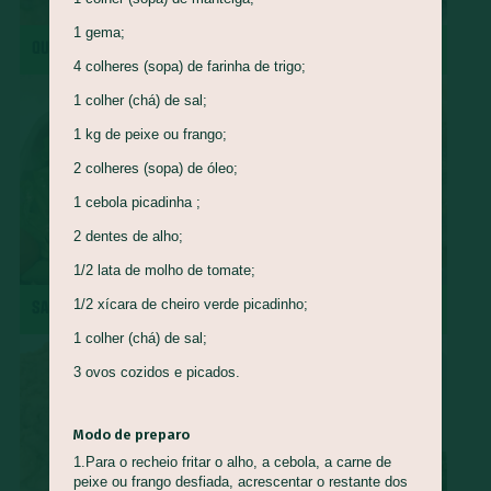
Queijo Minas
Guapeva
Maturi
Castanha de baru
1 gema;
QUIRERA COM MÚSCULO
REPOLHO ROXO REFOGADO
Piracuí
Butiá
Cogumelo-de-Paris
Framboesa
4 colheres (sopa) de farinha de trigo;
Tomilho
Manjerona
Louro
Pepino
Quinoa
1 colher (chá) de sal;
1 kg de peixe ou frango;
Mirtilo
Damasco
Bertalha
Acelga
Goiaba
2 colheres (sopa) de óleo;
Capim Cidreira
Alface
Salsão/Aipo
Jacatupé
1 cebola picadinha ;
Azedinha
Araruta
Nirá
Semente de Girassol
2 dentes de alho;
Shimeji
Jiló
Araticum
Farinha de Uarini
Vagem
1/2 lata de molho de tomate;
Gueroba
Fruta-pão
Lentilha
Pinha
1/2 xícara de cheiro verde picadinho;
SALADA DE RADITE
ROCAMBOLE DE PINHÃO
Marmelada-de-cachorro
Graviola
Cajá
Ingá
1 colher (chá) de sal;
Cajarana
Biribá
Bacuri
Abiu
3 ovos cozidos e picados.
Abacaxi-do-cerrado
Carambola
Jenipapo
Umbu
Ciriguela
Murici
Açaí
Pera-do-cerrado
Caqui
Modo de preparo
Nectarina
Pitanga
Pitomba
Jambo
Figo
1.Para o recheio fritar o alho, a cebola, a carne de
peixe ou frango desfiada, acrescentar o restante dos
Mostarda-de-folha
Caju