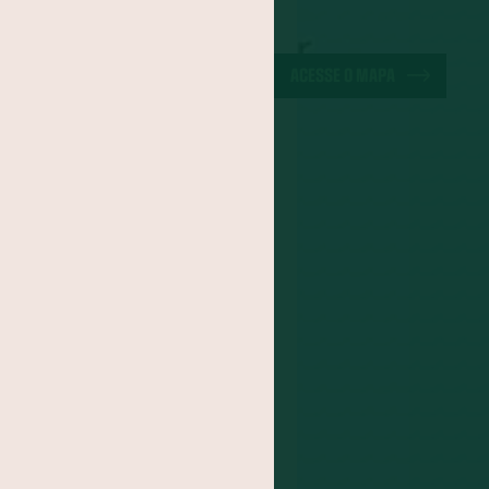
a-do-Pará
ão
Cuscuz
ACESSE O MAPA
iracuí
Butiá
noa
Mirtilo
po
Jacatupé
Farinha de Uarini
Graviola
Cajá
Jenipapo
Umbu
FOGADO
s
itomba
Jambo