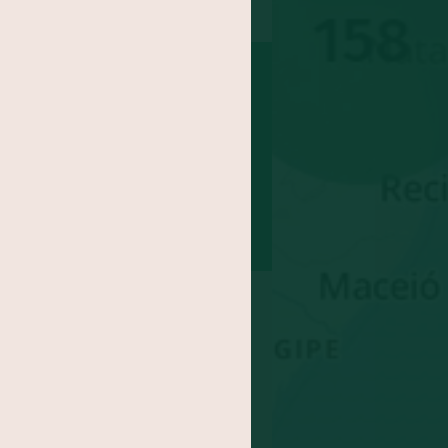
nha
Coco
Batata doce
epolho
Feijão
abo
Maracujá
inagreira
Jaca
Cará
xe
Agrião
ngibre
-gomes
Abricó
doa
Rúcula