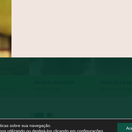
MOLHO DE JABUTICABA
PÃO DE QUEIJO C
tas Doces
Molhos e Sopas
Aperitivos e Entra
...
líticas sobre sua navegação.
Ace
os utilizando ou desligá-los clicando em
configurações
.