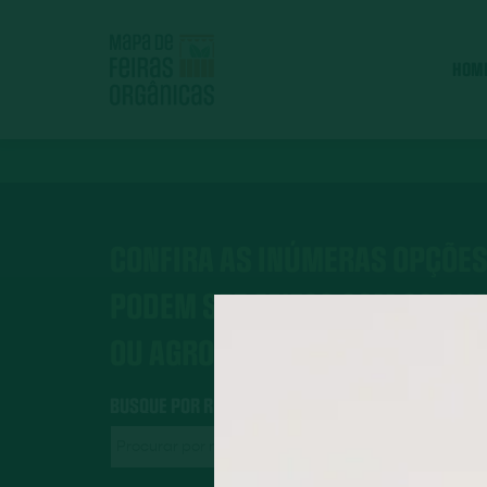
HOM
CONFIRA AS INÚMERAS OPÇÕES
PODEM SER FEITOS COM OS AL
OU AGROECOLÓGICOS.
BUSQUE POR RECEITAS