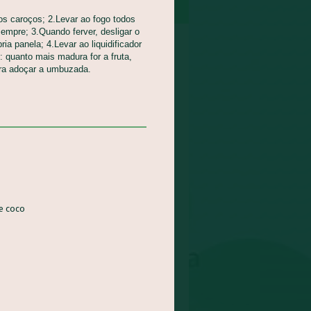
 os caroços; 2.Levar ao fogo todos
empre; 3.Quando ferver, desligar o
pria panela; 4.Levar ao liquidificador
: quanto mais madura for a fruta,
ra adoçar a umbuzada.
e coco
NDEGAS DE CARNE E
A DE MELANCIA
eitamento Integral dos
ntos - AIA, Pratos
ipais