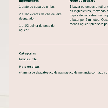
Ingredientes
Modo de preparo
1 prato de sopa de umbu;
1.Lavar os umbus e retirar
os ingredientes, mexendo s
2 e 1/2 xícaras de chá de leite
fogo e deixar esfriar na pró
desnatado;
e bater por 2 minutos. Obs.
menos açúcar precisará pa
1 e 1/2 colher de sopa de
açúcar.
Categorias
bebidas
umbu
Mais receitas
vitamina de abacate
suco de palma
suco de melancia com água d
ALMÔ
CASC
BROA DE CARÁ
Aprov
Bolos, Pães e Tortas Doces,
Alime
entos, Veganas
Sobremesas
Princ