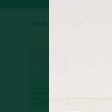
RECEITAS EM DESTAQUE
BOLO DE BANANA COM
GENGIBRE
GEMÜSE
Bolos, Pães e Tortas Doces,
Sem Açúcar
Acompanham