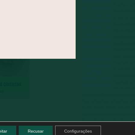
OM GOIABADA
das
itar
Recusar
Configurações