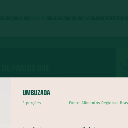
E
MAPA
SOBRE NÓS
RECEITAS
BIBLIOTECA
ADICIONAR LOCAL
CONTATO
ESTATÍST
 DE PRATOS QUE
IMENTOS ORGÂNICOS
UMBUZADA
3 porções
Fonte: Alimentos Regionais Brasi