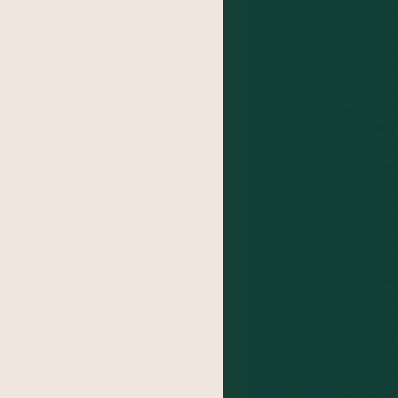
BA
das