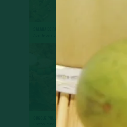
SALADA DE RADITE
ROCAMBOLE DE P
Aperitivos e Entradas
Pratos Principais
SURPRESA DE AB
CUSCUZ PAULISTA
COCO
Pratos Principais
Sobremesas