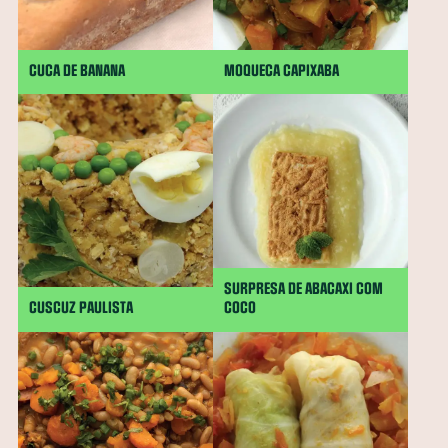
CUCA DE BANANA
MOQUECA CAPIXABA
SURPRESA DE ABACAXI COM
CUSCUZ PAULISTA
COCO