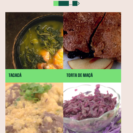
...
Ora-pró-nobis
Mamão
Jatobá
Vinagreira
Cravo-da-Índia
Morango
Castanha-do-Brasil
Cacau
Semente de Linhaça
Jaca
Cará
Taioba
Palma
Jambu
Tucupi
Cheiro-verde
Abacate
Palmito
Maxixe
Agrião
Grão-de-bico
Manjericão
Uva
Mandioquinha
Amendoim
Gergelim
Gengibre
Semente de Chia
Alecrim
Almeirão
Pupunha
Peixe
Jabuticaba
major-gomes
TACACÁ
TORTA DE MAÇÃ
Abricó
Açafrão-da-terra
Juçara
Pequi
Baru
Shitake
Feijão-de-corda
Amêndoa
Rúcula
Cominho
Caruru
Serralha
Soja
Melão
Tangerina
Pêssego
Chicória-do-Pará
Beldroega
Cupuaçu
Cagaita
Camarão
Quirera de milho
Radite
Pinhão
Cuscuz
Sapoti
Goiabada